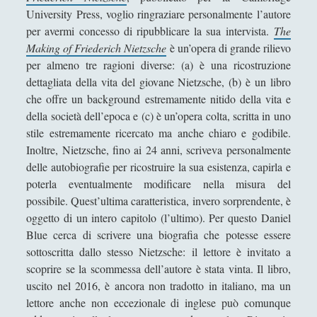
Antologia
(4)
►
University Press, voglio ringraziare personalmente l’autore
per avermi concesso di ripubblicare la sua intervista.
The
Filosofia
(799)
►
Making of Friederich Nietzsche
è un’opera di grande rilievo
Saggi
(72)
►
per almeno tre ragioni diverse: (a) è una ricostruzione
dettagliata della vita del giovane Nietzsche, (b) è un libro
Scienza
(84)
►
che offre un background estremamente nitido della vita e
Storia
(144)
►
della società dell’epoca e (c) è un’opera colta, scritta in uno
stile estremamente ricercato ma anche chiaro e godibile.
Libri Recensiti
(441)
►
Inoltre, Nietzsche, fino ai 24 anni, scriveva personalmente
delle autobiografie per ricostruire la sua esistenza, capirla e
Random
(28)
►
poterla eventualmente modificare nella misura del
Ironia
(7)
►
possibile. Quest’ultima caratteristica, invero sorprendente, è
oggetto di un intero capitolo (l’ultimo). Per questo Daniel
Un Po’ Di Narrativa
(7)
►
Blue cerca di scrivere una biografia che potesse essere
Attualità
(12)
►
sottoscritta dallo stesso Nietzsche: il lettore è invitato a
scoprire se la scommessa dell’autore è stata vinta. Il libro,
Azione Filosofica
(4)
►
uscito nel 2016, è ancora non tradotto in italiano, ma un
Cinema e Serie
(15)
lettore anche non eccezionale di inglese può comunque
►