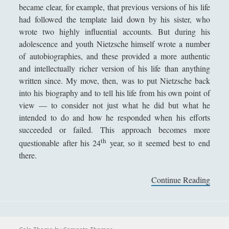
became clear, for example, that previous versions of his life
Segnalazioni
(223)
►
had followed the template laid down by his sister, who
wrote two highly influential accounts. But during his
Sicurezza e Relazioni Internazionali
(14)
►
adolescence and youth Nietzsche himself wrote a number
Storia della Letteratura
(160)
►
of autobiographies, and these provided a more authentic
and intellectually richer version of his life than anything
Utilità
(12)
►
written since. My move, then, was to put Nietzsche back
Venere in Cornice
(44)
►
into his biography and to tell his life from his own point of
view — to consider not just what he did but what he
intended to do and how he responded when his efforts
ARTICOLI PER AUTORE
succeeded or failed. This approach becomes more
th
questionable after his 24
year, so it seemed best to end
Alberto Labellarte
there.
Alessandro Giorgi
Continue Reading
T
Alice Manzoni
h
Andrea Bardazzi
e
M
Andrea Corona
a