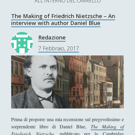
ALL'INTERNO DEL CARRELLO
L’Ultimo Scacco – Concorso Letterario
The Making of Friedrich Nietzsche – An
Contatti & Collabora!
CERCA
interview with author Daniel Blue
La nostra storia
S
Redazione
e
t
f
y
7 Febbraio, 2017
a
r
w
a
o
c
SUPPORT US
i
c
u
h
t
e
t
Se apprezzi il nostro lavoro, puoi effettuare una
donazione tramite PayPal!
t
b
u
e
o
b
r
o
e
Prima di proporre una mia recensione sul pregevolissimo e
Contenuti
k
sorprendente libro di Daniel Blue,
The Making of
Friederich Nietzsche
, pubblicato per la Cambridge