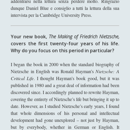
addentrarsi nella lettura senza perdere molto. Ringrazio
Collana di Scuola Filosofica
(13)
►
dunque Daniel Blue e consiglio a tutti la lettura della sua
intervista per la Cambridge University Press.
Didattica
(7)
►
Economia
(9)
►
Your new book,
The Making of Friedrich Nietzsche,
Filologia
(4)
►
covers the first twenty-four years of his life.
Geopolitica
(11)
►
Why do you focus on this period in particular?
I percorsi di SF2.0
(7)
►
I began the book in 2000 when the standard biography of
In edicola
(1)
Nietzsche in English was Ronald Hayman’s
Nietzsche: A
►
Critical Life
. I thought Hayman’s book good, but it was
Interviste
(70)
►
published in 1980 and a great deal of information had been
discovered since. I accordingly planned to rewrite Hayman,
Itinerari
(14)
►
covering the entirety of Nietzsche’s life but bringing it up to
Musica
(14)
►
date. However, as I studied Nietzsche’s early years, I found
that whole dimensions of his personal and intellectual
Scacchi
(42)
►
development had gone unexplored – not just by Hayman,
Scoutismo
(1)
►
but by everybody, whether in German or English. It