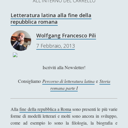
ALL'INTERNO DEL CARRELLO
L’Ultimo Scacco – Concorso Letterario
Letteratura latina alla fine della
Contatti & Collabora!
CERCA
repubblica romana
La nostra storia
S
Wolfgang Francesco Pili
e
t
f
y
7 Febbraio, 2013
a
r
SUPPORT US
w
a
o
c
i
c
u
h
Iscriviti alla Newsletter!
Se apprezzi il nostro lavoro, puoi effettuare una
donazione tramite PayPal!
t
e
t
Consigliamo
Percorso di letteratura latina
e
Storia
t
b
u
romana parte I
e
o
b
Contenuti
r
o
e
Alla
fine della repubblica a Roma
sono presenti le più varie
forme di modelli letterari e molti sono ancora in sviluppo,
k
Antologia
(4)
►
come ad esempio lo sono la filologia, la biografia e