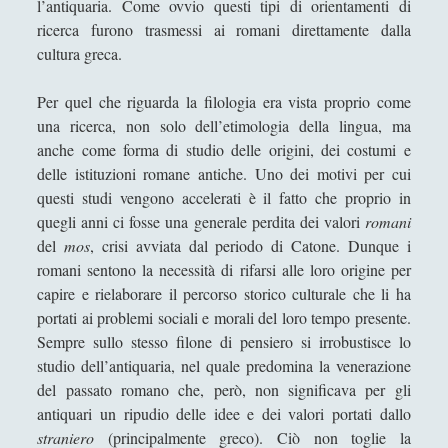
l’antiquaria. Come ovvio questi tipi di orientamenti di
Filosofia
(799)
►
ricerca furono trasmessi ai romani direttamente dalla
Saggi
(72)
►
cultura greca.
Scienza
(84)
►
Per quel che riguarda la filologia era vista proprio come
una ricerca, non solo dell’etimologia della lingua, ma
Storia
(144)
►
anche come forma di studio delle origini, dei costumi e
Libri Recensiti
(441)
►
delle istituzioni romane antiche. Uno dei motivi per cui
questi studi vengono accelerati è il fatto che proprio in
Random
(28)
►
quegli anni ci fosse una generale perdita dei valori
romani
Ironia
(7)
►
del
mos
, crisi avviata dal periodo di Catone. Dunque i
romani sentono la necessità di rifarsi alle loro origine per
Un Po’ Di Narrativa
(7)
►
capire e rielaborare il percorso storico culturale che li ha
portati ai problemi sociali e morali del loro tempo presente.
Attualità
(12)
►
Sempre sullo stesso filone di pensiero si irrobustisce lo
Azione Filosofica
(4)
►
studio dell’antiquaria, nel quale predomina la venerazione
del passato romano che, però, non significava per gli
Cinema e Serie
(15)
►
antiquari un ripudio delle idee e dei valori portati dallo
Collana di Scuola Filosofica
(13)
►
straniero
(principalmente greco). Ciò non toglie la