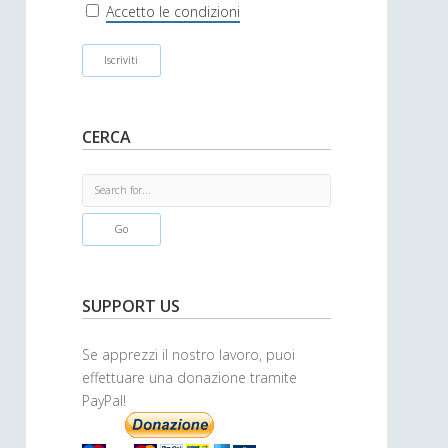
r
Accetto le condizioni
CERCA
S
e
a
r
c
h
SUPPORT US
Se apprezzi il nostro lavoro, puoi
effettuare una donazione tramite
PayPal!