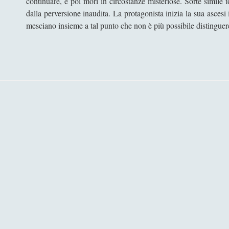
continuare, e poi morì in circostanze misteriose. Sorte simile 
dalla perversione inaudita. La protagonista inizia la sua asces
mesciano insieme a tal punto che non è più possibile distinguere