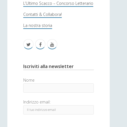
s
L’Ultimo Scacco – Concorso Letterario
o
Contatti & Collabora!
f
La nostra storia
i
c
t
f
y
a
w
a
o
i
c
u
S
Iscriviti alla newsletter
t
e
t
i
Nome
t
b
u
d
e
o
b
e
Indirizzo email:
r
o
e
b
k
a