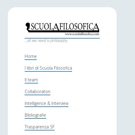
S
c
...all we need is philosophy
u
Home
o
I libri di Scuola Filosofica
l
Il team
a
f
Collaboratori
i
Intelligence & Interview
l
Bibliografie
o
Trasparenza SF