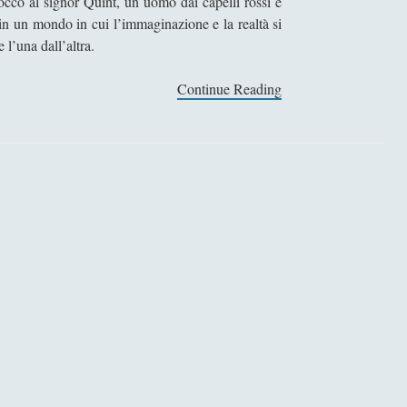
toccò al signor Quint, un uomo dai capelli rossi e
i in un mondo in cui l’immaginazione e la realtà si
 l’una dall’altra.
Continue Reading
G
i
r
o
d
i
v
i
t
e
–
C
a
r
t