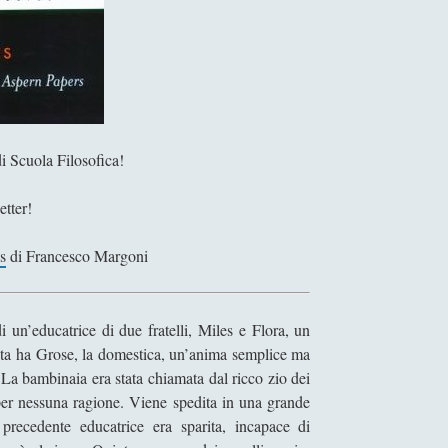
p
h
C
o
n
r
a
i Scuola Filosofica!
d
etter!
s
di Francesco Margoni
 un’educatrice di due fratelli, Miles e Flora, un
a ha Grose, la domestica, un’anima semplice ma
. La bambinaia era stata chiamata dal ricco zio dei
per nessuna ragione. Viene spedita in una grande
recedente educatrice era sparita, incapace di