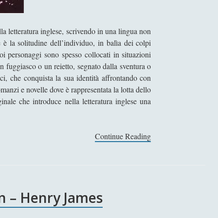
a letteratura inglese, scrivendo in una lingua non
 la solitudine dell’individuo, in balìa dei colpi
uoi personaggi sono spesso collocati in situazioni
un fuggiasco o un reietto, segnato dalla sventura o
ici, che conquista la sua identità affrontando con
omanzi e novelle dove è rappresentata la lotta dello
inale che introduce nella letteratura inglese una
Continue Reading
U
n
o
s
c
rn – Henry James
r
i
t