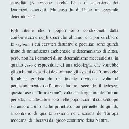
causalità (A avviene perché B) e di estensione dei
a
Andrea Mereu
fenomeni osservati. Ma cosa fa di Ritter un geografo
Z
Andrea Zeppi
determinista?
.
P
Brad Smith
Egli ritiene che i popoli sono condizionati dalla
a
Chiara Cozzi
conformazione degli spazi che abitano, che poi sarebbero
r
le
regioni
, i cui caratteri distintivi e peculiari sono quindi
Cosimo Meneguzzo
t
frutto di un’influenza ambientale. Il determinismo di Ritter,
e
Daniele Barni
però, non ha i caratteri di un determinismo meccanicista, in
I
Danilo Mallò
quanto esso è espressione di una teleologia, che vorrebbe
gli ambienti capaci di determinare gli aspetti dell’uomo che
Dario Maestripieri
li abita; guidata da un intento divino e volta al
Emanuele Franz
perfezionamento dell’uomo. Inoltre, secondo il tedesco,
questa fase di “formazione”, volta alla forgiatura dell’uomo
Enrico Pili
perfetto, sia attestabile solo nelle popolazioni il cui sviluppo
Federica Mazzocchini
sia ancora a uno stadio primitivo, non permettendo quindi,
a contrario di quanto avviene nelle società dell’Europa
Francesco Margoni
moderna, di liberarsi dal gioco costrittivo della Natura.
Francesco Marigo