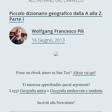
ALL'INTERNO DEL CARRELLO
L’Ultimo Scacco – Concorso Letterario
Piccolo dizionario geografico dalla A alla Z.
Contatti & Collabora!
CERCA
Parte I
La nostra storia
S
Wolfgang Francesco Pili
e
t
f
y
16 Giugno, 2013
a
r
w
a
o
c
SUPPORT US
i
c
u
h
t
e
t
Se apprezzi il nostro lavoro, puoi effettuare una
Forse un ebook intero su Sun Tzu?
Allora vai qui!
donazione tramite PayPal!
t
b
u
e
o
b
Ti interessa approfondire questi argomenti?
Leggi
Geografia antica
o
Geografia medioevale e moderna
r
o
e
Contenuti
k
Iscriviti alla Newsletter!