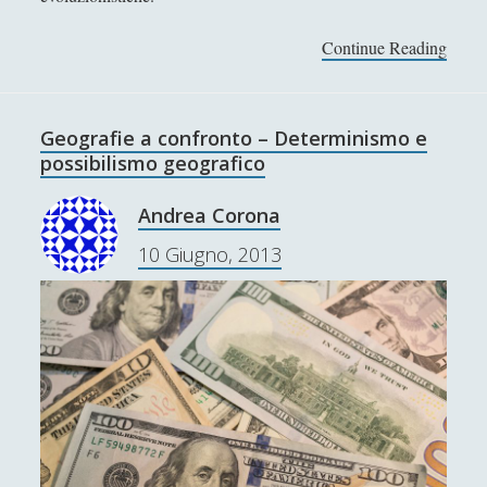
Collana di Scuola Filosofica
(13)
►
Continue Reading
P
Didattica
(7)
►
i
c
Economia
(9)
►
c
Geografie a confronto – Determinismo e
Filologia
(4)
►
o
possibilismo geografico
l
Geopolitica
(11)
►
o
Andrea Corona
I percorsi di SF2.0
(7)
►
d
10 Giugno, 2013
i
In edicola
(1)
►
z
Interviste
(70)
i
►
o
Itinerari
(14)
►
n
a
Musica
(14)
►
r
Scacchi
(42)
►
i
o
Scoutismo
(1)
►