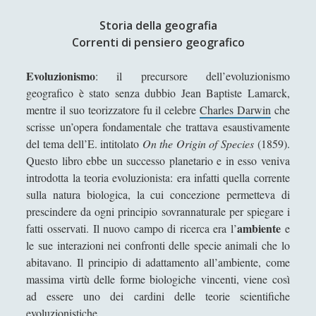
Antologia
(4)
►
Storia della geografia
Filosofia
(799)
►
Correnti di pensiero geografico
Saggi
(72)
►
Evoluzionismo
: il precursore dell’evoluzionismo
Scienza
(84)
►
geografico è stato senza dubbio Jean Baptiste Lamarck,
mentre il suo teorizzatore fu il celebre
Charles Darwin
che
Storia
(144)
►
scrisse un’opera fondamentale che trattava esaustivamente
Libri Recensiti
(441)
►
del tema dell’E. intitolato
On the Origin of Species
(1859).
Questo libro ebbe un successo planetario e in esso veniva
Random
(28)
►
introdotta la teoria evoluzionista: era infatti quella corrente
Ironia
(7)
sulla natura biologica, la cui concezione permetteva di
►
prescindere da ogni principio sovrannaturale per spiegare i
Un Po’ Di Narrativa
(7)
►
ambiente
fatti osservati. Il nuovo campo di ricerca era l’
e
le sue interazioni nei confronti delle specie animali che lo
Attualità
(12)
►
abitavano. Il principio di adattamento all’ambiente, come
Azione Filosofica
(4)
►
massima virtù delle forme biologiche vincenti, viene così
ad essere uno dei cardini delle teorie scientifiche
Cinema e Serie
(15)
►
evoluzionistiche.