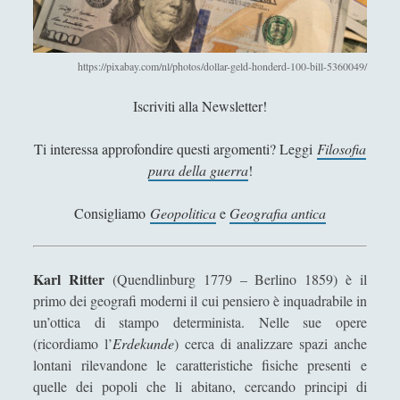
g
Segnalazioni
(223)
►
e
o
Sicurezza e Relazioni Internazionali
(14)
►
g
https://pixabay.com/nl/photos/dollar-geld-honderd-100-bill-5360049/
r
Storia della Letteratura
(160)
►
Iscriviti alla Newsletter!
a
Utilità
(12)
►
f
Ti interessa approfondire questi argomenti? Leggi
Filosofia
i
Venere in Cornice
(44)
►
pura della guerra
!
c
o
ARTICOLI PER AUTORE
Consigliamo
Geopolitica
e
Geografia antica
d
a
Alberto Labellarte
l
Karl Ritter
(Quendlinburg 1779 – Berlino 1859) è il
l
Alessandro Giorgi
primo dei geografi moderni il cui pensiero è inquadrabile in
a
Alice Manzoni
un’ottica di stampo determinista. Nelle sue opere
A
(ricordiamo l’
Erdekunde
)
cerca di analizzare spazi anche
a
Andrea Bardazzi
lontani rilevandone le caratteristiche fisiche presenti e
l
Andrea Corona
quelle dei popoli che li abitano, cercando principi di
l