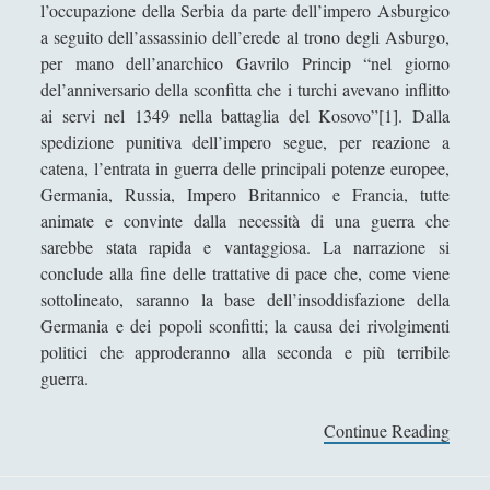
a
l’occupazione della Serbia da parte dell’impero Asburgico
l
n
a seguito dell’assassinio dell’erede al trono degli Asburgo,
e
o
per mano dell’anarchico Gavrilo Princip “nel giorno
d
.
del’anniversario della sconfitta che i turchi avevano inflitto
i
D
ai servi nel 1349 nella battaglia del Kosovo”[1]. Dalla
m
i
spedizione punitiva dell’impero segue, per reazione a
a
S
catena, l’entrata in guerra delle principali potenze europee,
s
e
Germania, Russia, Impero Britannico e Francia, tutte
s
r
animate e convinte dalla necessità di una guerra che
a
g
sarebbe stata rapida e vantaggiosa. La narrazione si
.
i
conclude alla fine delle trattative di pace che, come viene
o
sottolineato, saranno la base dell’insoddisfazione della
P
Germania e dei popoli sconfitti; la causa dei rivolgimenti
a
politici che approderanno alla seconda e più terribile
m
guerra.
p
a
Continue Reading
L
n
a
i
g