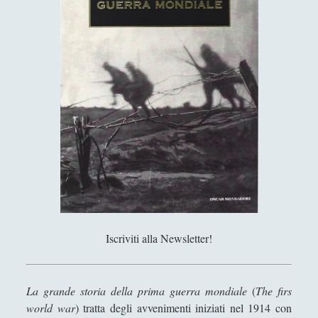
h
l
e
i
l
t
3
’
i
6
i
c
n
a
d
c
u
o
s
m
t
e
r
B
i
i
a
s
c
o
u
g
Iscriviti alla Newsletter!
l
n
t
o
u
U
La grande storia della prima guerra mondiale
(
The firs
r
m
world war
) tratta degli avvenimenti iniziati nel 1914 con
a