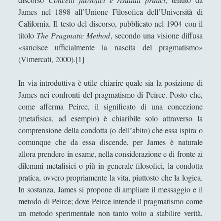
Andrea Mereu
James nel 1898 all’Unione Filosofica dell’Università di
California. Il testo del discorso, pubblicato nel 1904 con il
Andrea Zeppi
titolo
The Pragmatic Method
, secondo una visione diffusa
Brad Smith
«sancisce ufficialmente la nascita del pragmatismo»
Chiara Cozzi
(Vimercati, 2000).[1]
Cosimo Meneguzzo
In via introduttiva è utile chiarire quale sia la posizione di
Daniele Barni
James nei confronti del pragmatismo di Peirce. Posto che,
come afferma Peirce, il significato di una concezione
Danilo Mallò
(metafisica, ad esempio) è chiaribile solo attraverso la
Dario Maestripieri
comprensione della condotta (o dell’abito) che essa ispira o
comunque che da essa discende, per James è naturale
Emanuele Franz
allora prendere in esame, nella considerazione e di fronte ai
Enrico Pili
dilemmi metafisici o più in generale filosofici, la condotta
pratica, ovvero propriamente la vita, piuttosto che la logica.
Federica Mazzocchini
In sostanza, James si propone di ampliare il messaggio e il
Francesco Margoni
metodo di Peirce; dove Peirce intende il pragmatismo come
un metodo sperimentale non tanto volto a stabilire verità,
Francesco Marigo