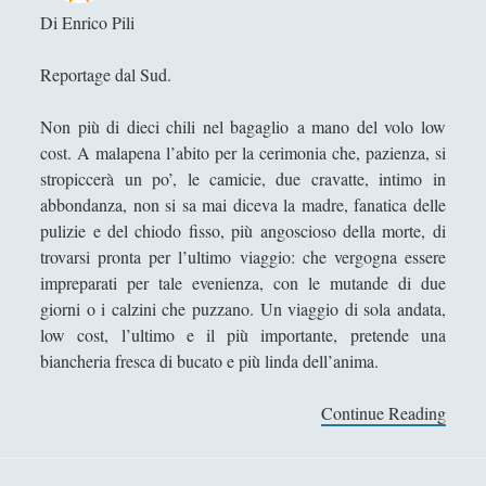
s
Di Enrico Pili
l
s
Tullio Aebischer
i
o
Reportage dal Sud.
Umberto Rossolini
s
d
m
Valeria Franco
i
Non più di dieci chili nel bagaglio a mano del volo low
o
M
Valerio Stagno
cost. A malapena l’abito per la cerimonia che, pazienza, si
o
stropiccerà un po’, le camicie, due cravatte, intimo in
Wolfgang Francesco Pili
n
abbondanza, non si sa mai diceva la madre, fanatica delle
t
pulizie e del chiodo fisso, più angoscioso della morte, di
y
trovarsi pronta per l’ultimo viaggio: che vergogna essere
H
impreparati per tale evenienza, con le mutande di due
a
giorni o i calzini che puzzano. Un viaggio di sola andata,
l
low cost, l’ultimo e il più importante, pretende una
l
biancheria fresca di bucato e più linda dell’anima.
,
o
Continue Reading
L
v
a
v
s
e