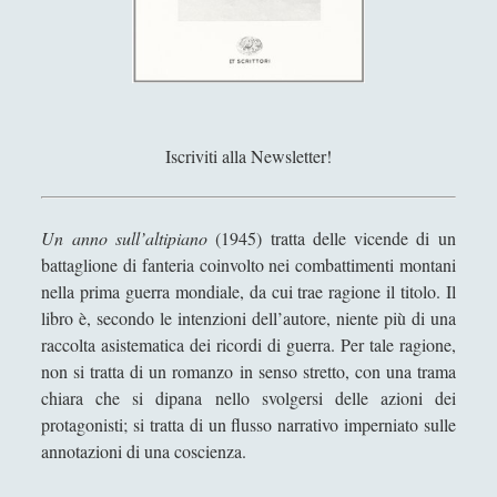
Antologia
(4)
►
Filosofia
(799)
►
Saggi
(72)
►
Scienza
(84)
►
Iscriviti alla Newsletter!
Storia
(144)
►
Libri Recensiti
(441)
►
Un anno sull’altipiano
(1945) tratta delle vicende di un
Random
(28)
►
battaglione di fanteria coinvolto nei combattimenti montani
nella prima guerra mondiale, da cui trae ragione il titolo. Il
Ironia
(7)
►
libro è, secondo le intenzioni dell’autore, niente più di una
raccolta asistematica dei ricordi di guerra. Per tale ragione,
Un Po’ Di Narrativa
(7)
►
non si tratta di un romanzo in senso stretto, con una trama
Attualità
(12)
►
chiara che si dipana nello svolgersi delle azioni dei
protagonisti; si tratta di un flusso narrativo imperniato sulle
Azione Filosofica
(4)
►
annotazioni di una coscienza.
Cinema e Serie
(15)
►