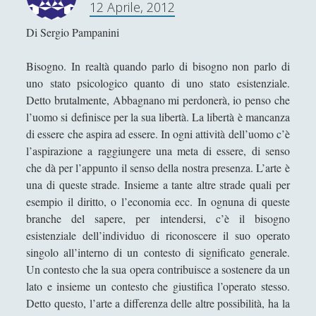
12 Aprile, 2012
T
h
Di Sergio Pampanini
i
s
Bisogno. In realtà quando parlo di bisogno non parlo di
t
uno stato psicologico quanto di uno stato esistenziale.
i
Detto brutalmente, Abbagnano mi perdonerà, io penso che
m
l’uomo si definisce per la sua libertà. La libertà è mancanza
e
di essere che aspira ad essere. In ogni attività dell’uomo c’è
f
l’aspirazione a raggiungere una meta di essere, di senso
o
che dà per l’appunto il senso della nostra presenza. L’arte è
r
una di queste strade. Insieme a tante altre strade quali per
A
esempio il diritto, o l’economia ecc. In ognuna di queste
f
branche del sapere, per intendersi, c’è il bisogno
r
esistenziale dell’individuo di riconoscere il suo operato
i
singolo all’interno di un contesto di significato generale.
c
Un contesto che la sua opera contribuisce a sostenere da un
a
lato e insieme un contesto che giustifica l’operato stesso.
–
Detto questo, l’arte a differenza delle altre possibilità, ha la
O