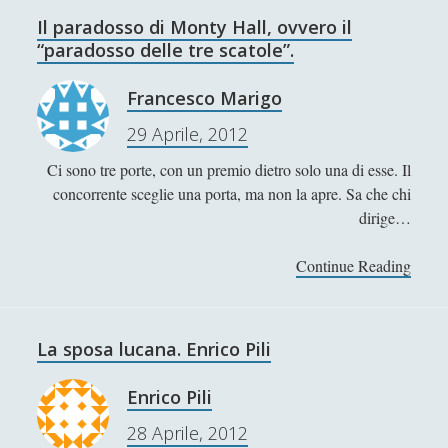
l
Il paradosso di Monty Hall, ovvero il
Matteo Bucalossi
i
“paradosso delle tre scatole”.
Michele Diodati
a
m
Francesco Marigo
Paolo Ceola
J
29 Aprile, 2012
Paolo Meneghetti
a
m
Redazione
Ci sono tre porte, con un premio dietro solo una di esse. Il
e
concorrente sceglie una porta, ma non la apre. Sa che chi
Robert Paul Wolff
s
dirige…
–
Rudy Gallerani
I
Continue Reading
I
Sonia Cosio
l
l
p
Salvatore Magra
p
r
a
Sergio Pampanini
La sposa lucana. Enrico Pili
a
r
t
Simone Di Massa
a
Enrico Pili
i
d
Stefano Bernini
c
28 Aprile, 2012
o
a
Stefano Sabatini