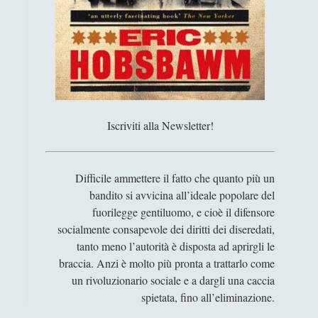
e
l
t
i
r
e
s
c
a
t
Iscriviti alla Newsletter!
o
l
e
Difficile ammettere il fatto che quanto più un
”
bandito si avvicina all’ideale popolare del
.
fuorilegge gentiluomo, e cioè il difensore
socialmente consapevole dei diritti dei diseredati,
tanto meno l’autorità è disposta ad aprirgli le
braccia. Anzi è molto più pronta a trattarlo come
un rivoluzionario sociale e a dargli una caccia
spietata, fino all’eliminazione.