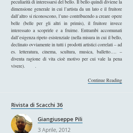
peculiarità di interessarsi del bello. Il bello quindi diviene la
v
dimensione generale in cui l’artista da un lato e il fruitore
v
dall’altro si riconoscono, l’uno contribuendo a creare opere
e
belle (belle per gli altri in primis), il fruitore invece
r
interessato a scoprirle e a fruirne. Entrambi accomunati
o
dall’esigenza ripeto esistenziale (nella misura in cui il bello,
u
declinato ovviamente in tutti i prodotti artistici correlati – ad
n
es. letteratura, cinema, scultura, musica, balletto…. –
o
diventa ragione di vita cioè motivo per cui vale la pena
s
vivere). .
t
u
Continue Reading
L
d
i
i
b
o
e
Rivista di Scacchi 36
s
r
u
t
Giangiuseppe Pili
u
à
n
3 Aprile, 2012
,