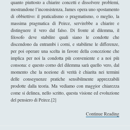
quanto piuttosto a chiarire concetti e dissolvere problemi,
Gaetano Barbella
mostrandone l’inconsistenza, James opera uno spostamento
di obbiettivo: il praticalismo o pragmatismo, o meglio, la
Giacomo Carrus
massima pragmatica di Peirce, servirebbe a chiarire e
Giada Salvati
distinguere il vero dal falso. Di fronte al dilemma, il
Giangiuseppe Pili
filosofo deve stabilire quali siano le condotte che
discendono da entrambi i corni, e stabilirne le differenze,
Giorgio Della Rocca
per poi operare una scelta in favore della concezione che
Giovanni Ingrosso
implica per noi la condotta più conveniente e a noi più
consona: e questo corno del dilemma sarà quello vero, dal
Giuseppe Cacciatore
momento che la nozione di verità è chiarita nei termini
Giuseppe Ragunì
delle conseguenze pratiche sensibilmente apprezzabili
prodotte dalla teoria. Ma vediamo con maggior chiarezza
Guido Del Santo
come si delinea, nello scritto, questa visione ed evoluzione
Ivano E. Pollini
del pensiero di Peirce.[2]
Laura Baire
Continue Reading
W
Linda Savelli
i
l
Massimo Fabi