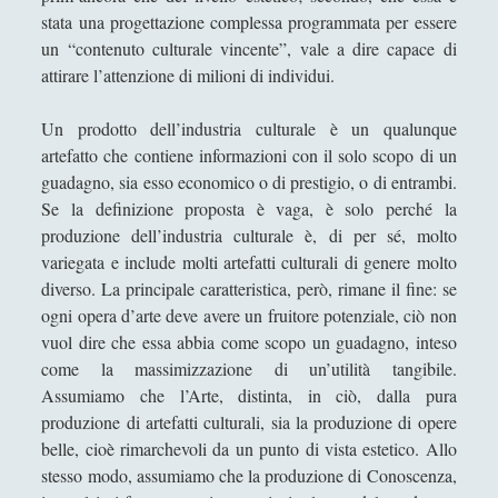
o
stata una progettazione complessa programmata per essere
c
un “contenuto culturale vincente”, vale a dire capace di
i
attirare l’attenzione di milioni di individui.
a
l
Un prodotto dell’industria culturale è un qualunque
e
artefatto che contiene informazioni con il solo scopo di un
n
guadagno, sia esso economico o di prestigio, o di entrambi.
e
Se la definizione proposta è vaga, è solo perché la
l
produzione dell’industria culturale è, di per sé, molto
l
variegata e include molti artefatti culturali di genere molto
’
diverso. La principale caratteristica, però, rimane il fine: se
e
ogni opera d’arte deve avere un fruitore potenziale, ciò non
t
vuol dire che essa abbia come scopo un guadagno, inteso
à
come la massimizzazione di un’utilità tangibile.
m
Assumiamo che l’Arte, distinta, in ciò, dalla pura
o
produzione di artefatti culturali, sia la produzione di opere
d
belle, cioè rimarchevoli da un punto di vista estetico. Allo
e
stesso modo, assumiamo che la produzione di Conoscenza,
r