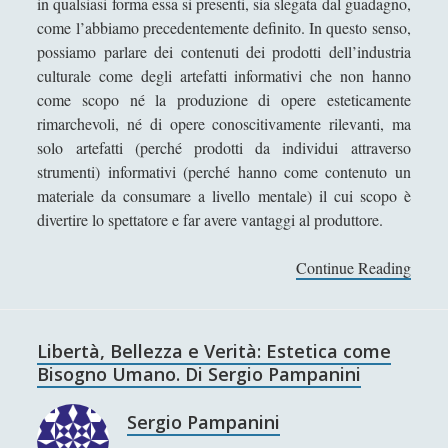
in qualsiasi forma essa si presenti, sia slegata dal guadagno,
n
come l’abbiamo precedentemente definito. In questo senso,
a
possiamo parlare dei contenuti dei prodotti dell’industria
–
culturale come degli artefatti informativi che non hanno
E
come scopo né la produzione di opere esteticamente
r
rimarchevoli, né di opere conoscitivamente rilevanti, ma
i
solo artefatti (perché prodotti da individui attraverso
c
strumenti) informativi (perché hanno come contenuto un
H
materiale da consumare a livello mentale) il cui scopo è
o
divertire lo spettatore e far avere vantaggi al produttore.
b
s
Continue Reading
W
b
a
a
k
w
a
Libertà, Bellezza e Verità: Estetica come
n
W
Bisogno Umano. Di Sergio Pampanini
a
k
Sergio Pampanini
a