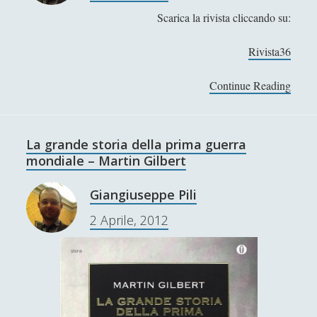
r
B
Scarica la rivista cliccando su:
i
e
s
l
Rivista36
u
l
l
e
Continue Reading
R
t
z
i
a
z
v
t
a
i
o
La grande storia della prima guerra
e
s
v
mondiale – Martin Gilbert
V
t
i
e
a
n
Giangiuseppe Pili
r
d
c
i
2 Aprile, 2012
i
e
t
S
n
à
c
t
:
a
e
E
c
d
s
c
e
t