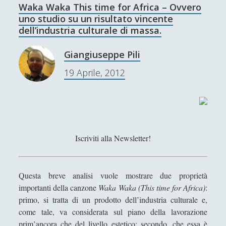
n
Waka Waka This time for Africa – Ovvero
d
uno studio su un risultato vincente
i
dell’industria culturale di massa.
t
i
Giangiuseppe Pili
–
19 Aprile, 2012
I
l
b
a
n
d
Iscriviti alla Newsletter!
i
t
i
Questa breve analisi vuole mostrare due proprietà
s
importanti della canzone
Waka Waka (This time for Africa)
:
m
primo, si tratta di un prodotto dell’industria culturale e,
o
come tale, va considerata sul piano della lavorazione
s
prim’ancora che del livello estetico; secondo, che essa è