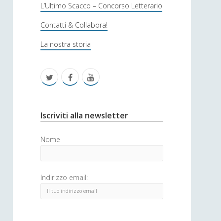
s
L’Ultimo Scacco – Concorso Letterario
o
Contatti & Collabora!
f
La nostra storia
i
c
t
f
y
a
w
a
o
i
c
u
S
Iscriviti alla newsletter
t
e
t
i
Nome
t
b
u
d
e
o
b
e
Indirizzo email:
r
o
e
b
k
a