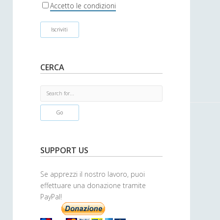
r
Accetto le condizioni
CERCA
S
e
a
r
c
h
SUPPORT US
Se apprezzi il nostro lavoro, puoi
effettuare una donazione tramite
PayPal!