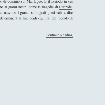
o e di dominio sul Mar Egeo. È il periodo in cui
fino ai giorni nostri, come le tragedie di
Euripide
,
i nascono i grandi storiografi greci vale a dire
terminerà la fine degli equilibri del “secolo di
Continue Reading
L
e
g
u
e
r
r
e
p
e
r
s
i