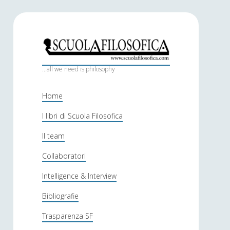
S
c
...all we need is philosophy
u
Home
o
I libri di Scuola Filosofica
l
Il team
a
f
Collaboratori
i
Intelligence & Interview
l
Bibliografie
o
Trasparenza SF