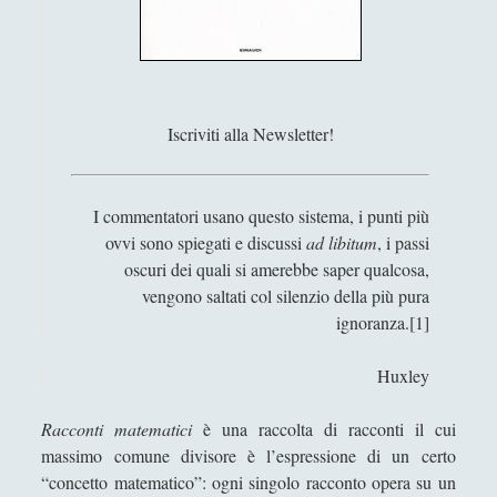
Filosofia
(799)
►
Saggi
(72)
►
Scienza
(84)
►
Iscriviti alla Newsletter!
Storia
(144)
►
Libri Recensiti
(441)
►
I commentatori usano questo sistema, i punti più
Random
(28)
►
ovvi sono spiegati e discussi
ad libitum
, i passi
Ironia
(7)
oscuri dei quali si amerebbe saper qualcosa,
►
vengono saltati col silenzio della più pura
Un Po’ Di Narrativa
(7)
►
ignoranza.[1]
Attualità
(12)
►
Huxley
Azione Filosofica
(4)
►
Racconti matematici
è una raccolta di racconti il cui
Cinema e Serie
(15)
►
massimo comune divisore è l’espressione di un certo
Collana di Scuola Filosofica
(13)
►
“concetto matematico”: ogni singolo racconto opera su un