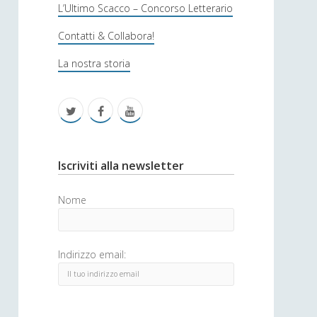
s
L’Ultimo Scacco – Concorso Letterario
o
Contatti & Collabora!
f
La nostra storia
i
c
t
f
y
a
w
a
o
i
c
u
S
Iscriviti alla newsletter
t
e
t
i
Nome
t
b
u
d
e
o
b
e
Indirizzo email:
r
o
e
b
k
a