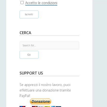
r
Accetto le condizioni
CERCA
S
e
a
r
c
h
SUPPORT US
Se apprezzi il nostro lavoro, puoi
effettuare una donazione tramite
PayPal!