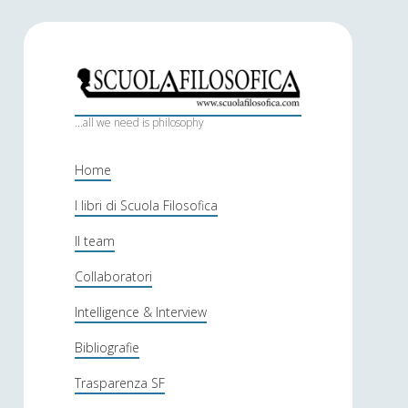
S
c
...all we need is philosophy
u
Home
o
I libri di Scuola Filosofica
l
Il team
a
f
Collaboratori
i
Intelligence & Interview
l
Bibliografie
o
Trasparenza SF