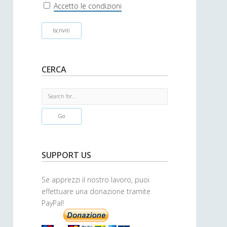
r
Accetto le condizioni
CERCA
S
e
a
r
c
h
SUPPORT US
Se apprezzi il nostro lavoro, puoi
effettuare una donazione tramite
PayPal!