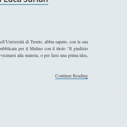
dell’Università di Trento, abbia saputo, con la sua
ubblicata per il Mulino con il titolo “Il giudizio
vvicinarsi alla materia, o per farsi una prima idea,
Continue Reading
I
l
g
i
u
d
i
z