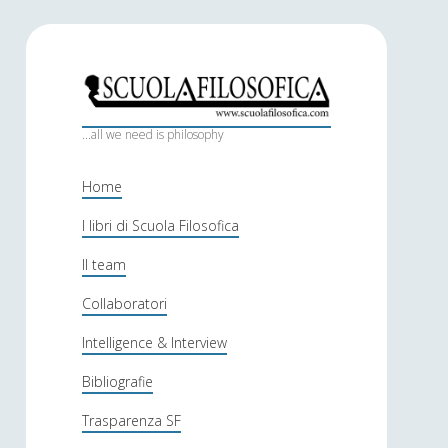
S
c
...all we need is philosophy
u
Home
o
I libri di Scuola Filosofica
l
Il team
a
f
Collaboratori
i
Intelligence & Interview
l
Bibliografie
o
Trasparenza SF