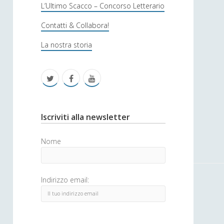
s
L’Ultimo Scacco – Concorso Letterario
o
Contatti & Collabora!
f
La nostra storia
i
c
t
f
y
a
w
a
o
i
c
u
S
Iscriviti alla newsletter
t
e
t
i
Nome
t
b
u
d
e
o
b
e
Indirizzo email:
r
o
e
b
k
a