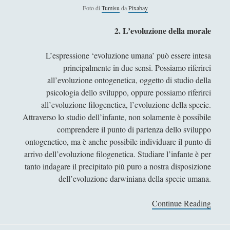
Antologia
(4)
►
Foto di
Tumisu
da
Pixabay
Filosofia
(799)
►
2. L’evoluzione della morale
Saggi
(72)
►
L’espressione ‘evoluzione umana’ può essere intesa
Scienza
(84)
►
principalmente in due sensi. Possiamo riferirci
all’evoluzione ontogenetica, oggetto di studio della
Storia
(144)
►
psicologia dello sviluppo, oppure possiamo riferirci
Libri Recensiti
(441)
►
all’evoluzione filogenetica, l’evoluzione della specie.
Attraverso lo studio dell’infante, non solamente è possibile
Random
(28)
►
comprendere il punto di partenza dello sviluppo
Ironia
(7)
ontogenetico, ma è anche possibile individuare il punto di
►
arrivo dell’evoluzione filogenetica. Studiare l’infante è per
Un Po’ Di Narrativa
(7)
►
tanto indagare il precipitato più puro a nostra disposizione
dell’evoluzione darwiniana della specie umana.
Attualità
(12)
►
Azione Filosofica
(4)
►
Continue Reading
M
e
Cinema e Serie
(15)
►
t