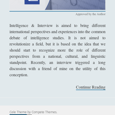
Filosofia
(799)
►
Saggi
(72)
►
Approved by the Author
Scienza
(84)
►
Intelligence & Interview is aimed to bring different
international perspectives and experiences into the common
Storia
(144)
►
debate of intelligence studies. It is not aimed to
Libri Recensiti
(441)
►
revolutionize a field, but it is based on the idea that we
should start to recognize more the role of different
Random
(28)
►
perspectives from a national, cultural, and linguistic
Ironia
(7)
standpoint. Recently, an interview triggered a long
►
discussion with a friend of mine on the utility of this
Un Po’ Di Narrativa
(7)
►
conception.
Attualità
(12)
►
Continue Reading
J
Azione Filosofica
(4)
►
o
h
Cinema e Serie
(15)
►
n
Collana di Scuola Filosofica
(13)
►
M
Cele Theme
by Compete Themes.