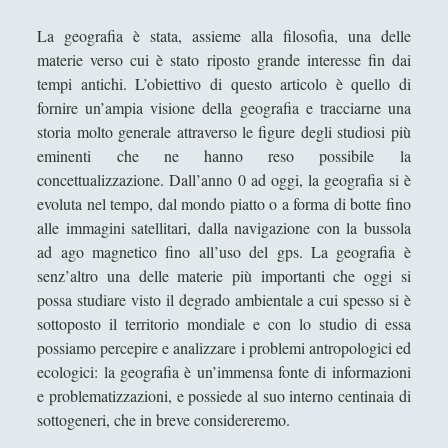
Antologia
(4)
►
La geografia è stata, assieme alla filosofia, una delle
Filosofia
(799)
►
materie verso cui è stato riposto grande interesse fin dai
tempi antichi. L’obiettivo di questo articolo è quello di
Saggi
(72)
►
fornire un’ampia visione della geografia e tracciarne una
Scienza
(84)
►
storia molto generale attraverso le figure degli studiosi più
eminenti che ne hanno reso possibile la
Storia
(144)
►
concettualizzazione. Dall’anno 0 ad oggi, la geografia si è
Libri Recensiti
(441)
►
evoluta nel tempo, dal mondo piatto o a forma di botte fino
alle immagini satellitari, dalla navigazione con la bussola
Random
(28)
►
ad ago magnetico fino all’uso del gps. La geografia è
Ironia
(7)
senz’altro una delle materie più importanti che oggi si
►
possa studiare visto il degrado ambientale a cui spesso si è
Un Po’ Di Narrativa
(7)
►
sottoposto il territorio mondiale e con lo studio di essa
possiamo percepire e analizzare i problemi antropologici ed
Attualità
(12)
►
ecologici: la geografia è un’immensa fonte di informazioni
Azione Filosofica
(4)
►
e problematizzazioni, e possiede al suo interno centinaia di
sottogeneri, che in breve considereremo.
Cinema e Serie
(15)
►