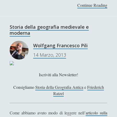
Collana di Scuola Filosofica
(13)
►
Continue Reading
I
g
Didattica
(7)
►
r
a
Economia
(9)
►
Storia della geografia medievale e
n
moderna
Filologia
(4)
►
d
i
Geopolitica
(11)
►
Wolfgang Francesco Pili
g
I percorsi di SF2.0
(7)
►
14 Marzo, 2013
e
o
In edicola
(1)
►
g
Interviste
(70)
r
►
Iscriviti alla Newsletter!
a
Itinerari
(14)
►
f
Consigliamo
Storia della Geografia Antica
e
Friederich
i
Ratzel
Musica
(14)
►
c
Scacchi
(42)
►
h
e
Come abbiamo avuto modo di leggere nell’
articolo sulla
Scoutismo
(1)
►