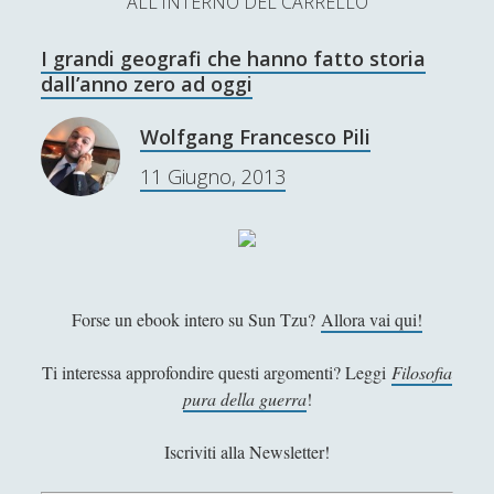
ALL'INTERNO DEL CARRELLO
L’Ultimo Scacco – Concorso Letterario
I grandi geografi che hanno fatto storia
Contatti & Collabora!
CERCA
dall’anno zero ad oggi
La nostra storia
S
Wolfgang Francesco Pili
e
t
f
y
11 Giugno, 2013
a
r
w
a
o
c
SUPPORT US
i
c
u
h
t
e
t
Se apprezzi il nostro lavoro, puoi effettuare una
Forse un ebook intero su Sun Tzu?
Allora vai qui!
donazione tramite PayPal!
t
b
u
e
o
b
Ti interessa approfondire questi argomenti? Leggi
Filosofia
pura della guerra
!
r
o
e
Contenuti
k
Iscriviti alla Newsletter!