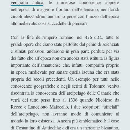
h
geografia antica
, le numerose conoscenze apprese
Segnalazioni
(223)
►
a
nell’epoca di maggiore fioritura dell’ellenismo, nei floridi
n
circoli alessandrini, andarono perse con l’inizio dell’epoca
Sicurezza e Relazioni Internazionali
(14)
►
n
altomedievale: cosa succedette di preciso?
o
Storia della Letteratura
(160)
►
f
Con la fine dell’impero romano, nel 476 d.C., tutte le
Utilità
(12)
►
a
grandi opere che erano state partorite dal genio di scienziati
t
e stimati pensatori, andarono in gran parte perdute per via
Venere in Cornice
(44)
►
t
del fatto che all’epoca non era ancora stata istituita la figura
o
importante dell’amanuense che, infatti, comparirà proprio
ARTICOLI PER AUTORE
s
in epoca medievale per sanare quella lacuna che era stata
t
propria dei secoli precedenti. Un esempio per tutti: nelle
Alberto Labellarte
o
conoscenze geografiche e negli scritti di Tolomeo veniva
r
riscontrata la conoscenza dell’arcipelago delle Canarie che
Alessandro Giorgi
i
verrà del tutto persa fino al 1336 quando Nicoloso da
Alice Manzoni
a
Recco e Lancelotto Malocello, i due scopritori “ufficiali”
d
dell’arcipelago, non avranno modo di comunicare al
Andrea Bardazzi
a
mondo la loro esistenza. Ancora più emblematico è il caso
Andrea Corona
l
di Costantino di Antiochia: egli era un mercante bizantino,