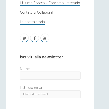
s
L’Ultimo Scacco – Concorso Letterario
o
Contatti & Collabora!
f
La nostra storia
i
c
t
f
y
a
w
a
o
i
c
u
S
Iscriviti alla newsletter
t
e
t
i
Nome
t
b
u
d
e
o
b
e
Indirizzo email:
r
o
e
b
k
a