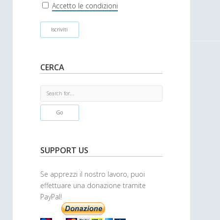
r
Accetto le condizioni
CERCA
S
e
a
r
c
h
SUPPORT US
Se apprezzi il nostro lavoro, puoi
effettuare una donazione tramite
PayPal!