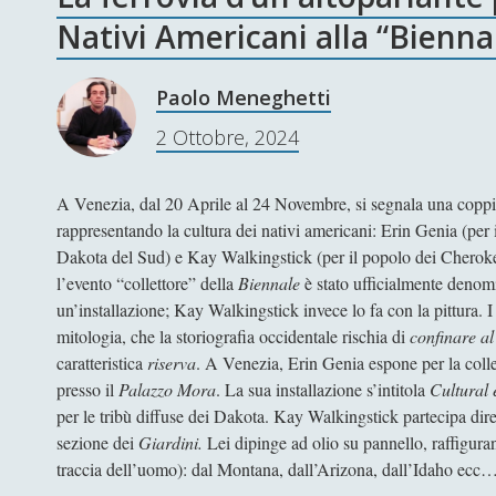
Nativi Americani alla “Bienna
Paolo Meneghetti
2 Ottobre, 2024
A Venezia, dal 20 Aprile al 24 Novembre, si segnala una coppia
rappresentando la cultura dei nativi americani: Erin Genia (per
Dakota del Sud) e Kay Walkingstick (per il popolo dei Cherok
l’evento “collettore” della
Biennale
è stato ufficialmente deno
un’installazione; Kay Walkingstick invece lo fa con la pittura. 
mitologia, che la storiografia occidentale rischia di
confinare al
caratteristica
riserva
. A Venezia, Erin Genia espone per la collet
presso il
Palazzo Mora
. La sua installazione s’intitola
Cultural 
per le tribù diffuse dei Dakota. Kay Walkingstick partecipa dir
sezione dei
Giardini.
Lei dipinge ad olio su pannello, raffigur
traccia dell’uomo): dal Montana, dall’Arizona, dall’Idaho ecc