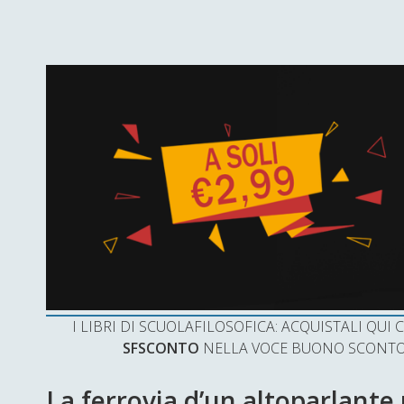
I LIBRI DI SCUOLAFILOSOFICA: ACQUISTALI QU
SFSCONTO
NELLA VOCE BUONO SCONTO 
La ferrovia d’un altoparlante pe