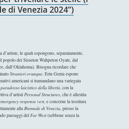
le di Venezia 2024”)
 d’artiste, le quali espongono, separatamente,
 il popolo dei Sisseton Wahpeton Oyate, dal
ee, dall’Oklahoma). Bisogna ricordare che
minato
Stranieri ovunque.
Erin Genia espone
I nativi americani si tramandano una variegata
 paradosso laicistico della libertà
, con la
tiva d’artisti
Personal Structures
, che è allestita
emergency response vest
, e concerne la tessitura
ettamente alla
Biennale di Venezia
, presso la
ando paesaggi del
Far West
(sebbene senza la
…