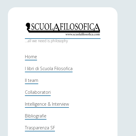
S
c
...all we need is philosophy
u
Home
o
I libri di Scuola Filosofica
l
Il team
a
f
Collaboratori
i
Intelligence & Interview
l
Bibliografie
o
Trasparenza SF