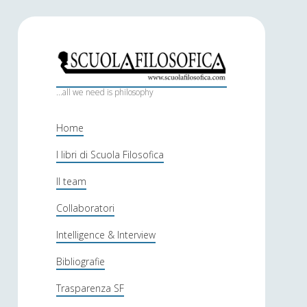
S
c
...all we need is philosophy
u
Home
o
I libri di Scuola Filosofica
l
Il team
a
f
Collaboratori
i
Intelligence & Interview
l
Bibliografie
o
Trasparenza SF