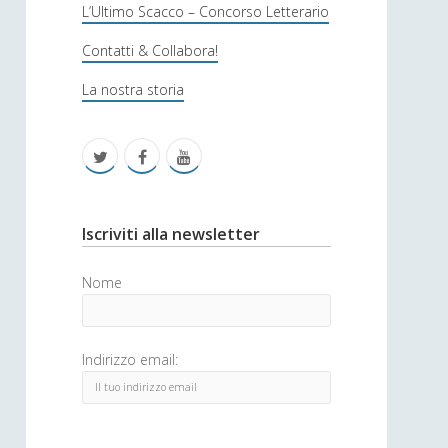
s
L’Ultimo Scacco – Concorso Letterario
o
Contatti & Collabora!
f
La nostra storia
i
c
t
f
y
a
w
a
o
i
c
u
S
Iscriviti alla newsletter
t
e
t
i
Nome
t
b
u
d
e
o
b
e
Indirizzo email:
r
o
e
b
k
a