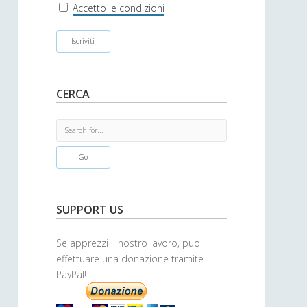
r
Accetto le condizioni
CERCA
S
e
a
r
c
h
SUPPORT US
Se apprezzi il nostro lavoro, puoi
effettuare una donazione tramite
PayPal!