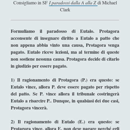
Consigliamo in SF
I paradossi dalla A alla Z
di Michael
Didattica
(7)
►
Clark
Economia
(9)
►
Filologia
(4)
►
Formuliamo il paradosso di Eutalo. Protagora
acconsente di insegnare diritto a Eutalo a patto che
Geopolitica
(11)
►
non appena abbia vinto una causa, Protagora venga
I percorsi di SF2.0
(7)
►
pagato. Eutalo riceve lezioni, ma al termine di queste
non sostiene nessuna causa. Protagora decide di citarlo
In edicola
(1)
►
in giudizio per essere pagato.
Interviste
(70)
►
1) Il ragionamento di Protagora (P.) era questo: se
Itinerari
(14)
►
Eutalo vince, allora P. deve essere pagato per rispetto
del patto. Se P. vince allora il tribunale costringerà
Musica
(14)
►
Eutalo a risarcire P.. Dunque, in qualsiasi dei due casi,
Scacchi
(42)
►
Protagora vincerà.
Scoutismo
(1)
►
2) Il ragionamento di Eutalo (E.) era questo: se
Segnalazioni
(223)
►
Protagora vince, allora E. non deve pagare perché egli