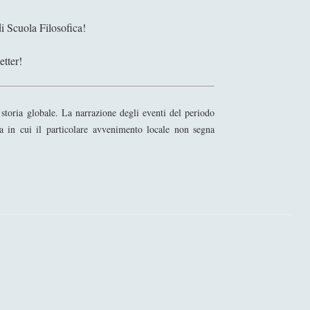
a
i Scuola Filosofica!
d
etter!
toria globale. La narrazione degli eventi del periodo
a in cui il particolare avvenimento locale non segna