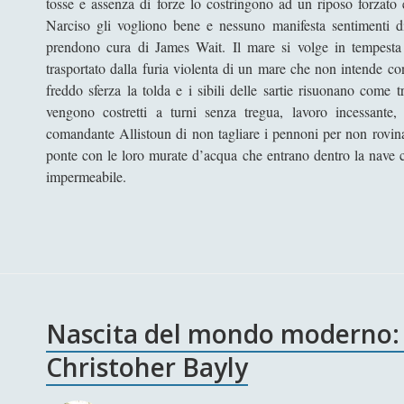
tosse e assenza di forze lo costringono ad un riposo forzato e
Narciso gli vogliono bene e nessuno manifesta sentimenti di 
prendono cura di James Wait. Il mare si volge in tempesta 
trasportato dalla furia violenta di un mare che non intende c
freddo sferza la tolda e i sibili delle sartie risuonano come t
vengono costretti a turni senza tregua, lavoro incessante,
comandante Allistoun di non tagliare i pennoni per non rovina
ponte con le loro murate d’acqua che entrano dentro la nave c
impermeabile.
Nascita del mondo moderno: 
Christoher Bayly