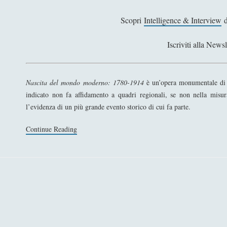
Scopri
Intelligence & Interview
d
Iscriviti alla Newsl
Nascita del mondo moderno: 1780-1914
è un’opera monumentale di s
indicato non fa affidamento a quadri regionali, se non nella misur
l’evidenza di un più grande evento storico di cui fa parte.
Continue Reading
N
a
s
c
i
t
a
d
e