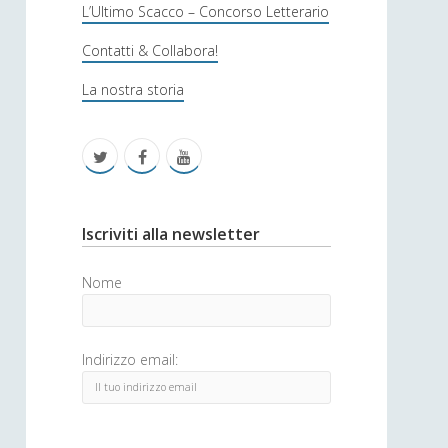
s
L’Ultimo Scacco – Concorso Letterario
o
Contatti & Collabora!
f
La nostra storia
i
c
t
f
y
a
w
a
o
i
c
u
S
Iscriviti alla newsletter
t
e
t
i
Nome
t
b
u
d
e
o
b
e
Indirizzo email:
r
o
e
b
k
a