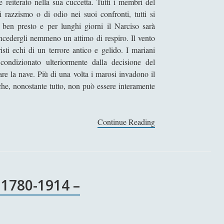
 reiterato nella sua cuccetta. Tutti i membri del
razzismo o di odio nei suoi confronti, tutti si
ben presto e per lunghi giorni il Narciso sarà
oncedergli nemmeno un attimo di respiro. Il vento
risti echi di un terrore antico e gelido. I mariani
 condizionato ulteriormente dalla decisione del
re la nave. Più di una volta i marosi invadono il
he, nonostante tutto, non può essere interamente
Continue Reading
I
l
n
e
g
1780-1914 –
r
o
d
e