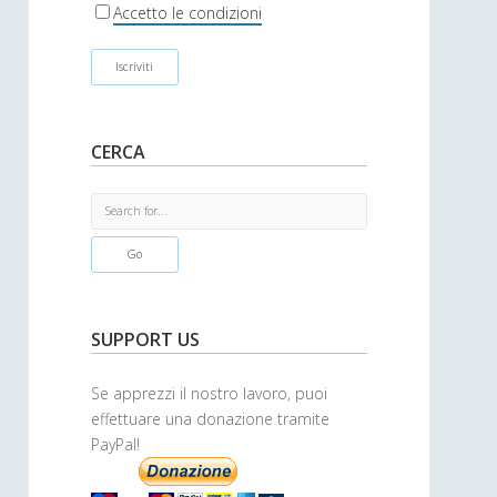
r
Accetto le condizioni
CERCA
S
e
a
r
c
h
SUPPORT US
Se apprezzi il nostro lavoro, puoi
effettuare una donazione tramite
PayPal!