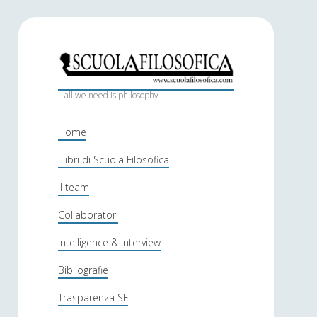
S
c
...all we need is philosophy
u
Home
o
I libri di Scuola Filosofica
l
Il team
a
f
Collaboratori
i
Intelligence & Interview
l
Bibliografie
o
Trasparenza SF