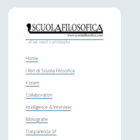
S
c
...all we need is philosophy
u
Home
o
I libri di Scuola Filosofica
l
Il team
a
f
Collaboratori
i
Intelligence & Interview
l
Bibliografie
o
Trasparenza SF