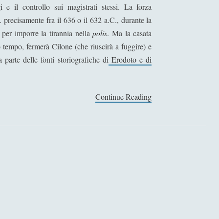
i e il controllo sui magistrati stessi. La forza
. precisamente fra il 636 o il 632 a.C., durante la
per imporre la tirannia nella
polis
. Ma la casata
o tempo, fermerà Cilone (che riuscirà a fuggire) e
 parte delle fonti storiografiche di
Erodoto e di
Continue Reading
S
v
i
l
u
p
p
o
p
o
l