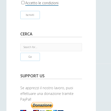
r
Accetto le condizioni
CERCA
S
e
a
r
c
h
SUPPORT US
Se apprezzi il nostro lavoro, puoi
effettuare una donazione tramite
PayPal!