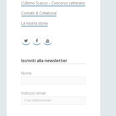
s
L’Ultimo Scacco – Concorso Letterario
o
Contatti & Collabora!
f
La nostra storia
i
c
t
f
y
a
w
a
o
i
c
u
S
Iscriviti alla newsletter
t
e
t
i
Nome
t
b
u
d
e
o
b
e
Indirizzo email:
r
o
e
b
k
a