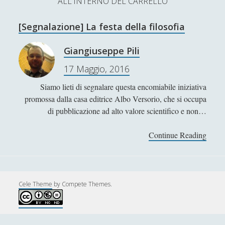
ALL'INTERNO DEL CARRELLO
L’Ultimo Scacco – Concorso Letterario
[Segnalazione] La festa della filosofia
Contatti & Collabora!
CERCA
La nostra storia
Giangiuseppe Pili
S
17 Maggio, 2016
e
t
f
y
a
Siamo lieti di segnalare questa encomiabile iniziativa
r
w
a
o
promossa dalla casa editrice Albo Versorio, che si occupa
c
di pubblicazione ad alto valore scientifico e non…
SUPPORT US
i
c
u
h
t
e
t
Continue Reading
[
Se apprezzi il nostro lavoro, puoi effettuare una
S
donazione tramite PayPal!
t
b
u
e
e
o
b
g
n
Cele Theme
by Compete Themes.
r
o
e
a
Contenuti
k
l
a