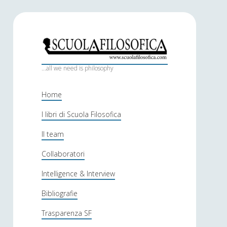
S
c
...all we need is philosophy
u
Home
o
I libri di Scuola Filosofica
l
Il team
a
f
Collaboratori
i
Intelligence & Interview
l
Bibliografie
o
Trasparenza SF