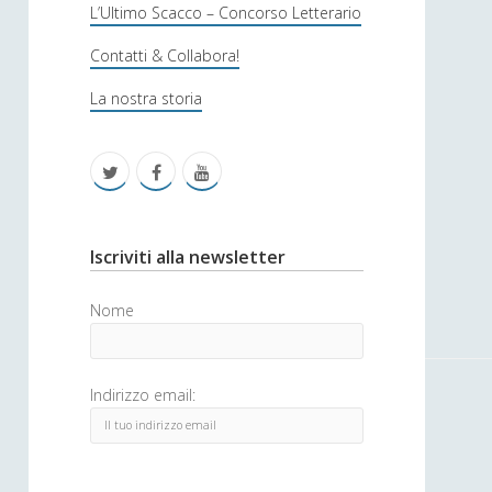
s
L’Ultimo Scacco – Concorso Letterario
o
Contatti & Collabora!
f
La nostra storia
i
c
t
f
y
a
w
a
o
i
c
u
S
Iscriviti alla newsletter
t
e
t
i
Nome
t
b
u
d
e
o
b
e
Indirizzo email:
r
o
e
b
k
a