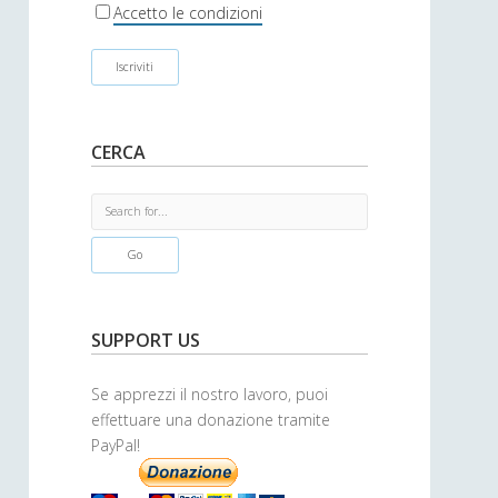
r
Accetto le condizioni
CERCA
S
e
a
r
c
h
SUPPORT US
Se apprezzi il nostro lavoro, puoi
effettuare una donazione tramite
PayPal!