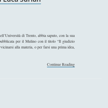
dell’Università di Trento, abbia saputo, con la sua
ubblicata per il Mulino con il titolo “Il giudizio
vvicinarsi alla materia, o per farsi una prima idea,
Continue Reading
I
l
g
i
u
d
i
z