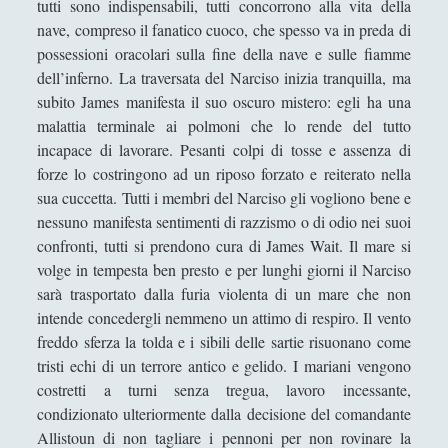
tutti sono indispensabili, tutti concorrono alla vita della
Didattica
(7)
►
nave, compreso il fanatico cuoco, che spesso va in preda di
possessioni oracolari sulla fine della nave e sulle fiamme
Economia
(9)
►
dell’inferno. La traversata del Narciso inizia tranquilla, ma
Filologia
(4)
►
subito James manifesta il suo oscuro mistero: egli ha una
malattia terminale ai polmoni che lo rende del tutto
Geopolitica
(11)
►
incapace di lavorare. Pesanti colpi di tosse e assenza di
forze lo costringono ad un riposo forzato e reiterato nella
I percorsi di SF2.0
(7)
►
sua cuccetta. Tutti i membri del Narciso gli vogliono bene e
In edicola
(1)
►
nessuno manifesta sentimenti di razzismo o di odio nei suoi
confronti, tutti si prendono cura di James Wait. Il mare si
Interviste
(70)
►
volge in tempesta ben presto e per lunghi giorni il Narciso
Itinerari
(14)
►
sarà trasportato dalla furia violenta di un mare che non
intende concedergli nemmeno un attimo di respiro. Il vento
Musica
(14)
►
freddo sferza la tolda e i sibili delle sartie risuonano come
Scacchi
(42)
►
tristi echi di un terrore antico e gelido. I mariani vengono
costretti a turni senza tregua, lavoro incessante,
Scoutismo
(1)
►
condizionato ulteriormente dalla decisione del comandante
Allistoun di non tagliare i pennoni per non rovinare la
Segnalazioni
(223)
►