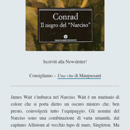
Filosofia
(799)
►
Saggi
(72)
►
Scienza
(84)
►
Storia
(144)
►
Libri Recensiti
(441)
►
Random
(28)
►
Iscriviti alla Newsletter!
Ironia
(7)
►
Consigliamo –
Una vita
di Maupassant
Un Po’ Di Narrativa
(7)
►
Attualità
(12)
►
James Wait s’imbarca nel Narciso. Wait è un marinaio di
Azione Filosofica
(4)
►
colore che si porta dietro un oscuro mistero che, ben
presto, coinvolgerà tutto l’equipaggio. Gli uomini del
Cinema e Serie
(15)
►
Narciso sono una combinazione di varia umanità, dal
capitano Allistoun al vecchio lupo di mare, Singleton. Ma
Collana di Scuola Filosofica
(13)
►