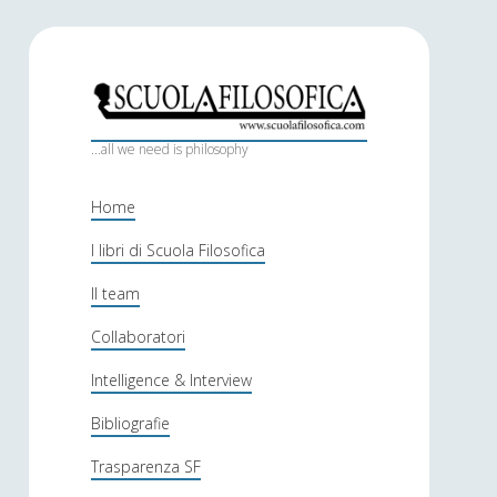
S
c
...all we need is philosophy
u
Home
o
I libri di Scuola Filosofica
l
Il team
a
f
Collaboratori
i
Intelligence & Interview
l
Bibliografie
o
Trasparenza SF