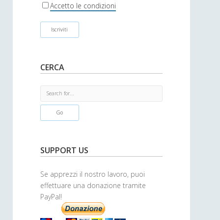
r
Accetto le condizioni
CERCA
S
e
a
r
c
h
SUPPORT US
Se apprezzi il nostro lavoro, puoi
effettuare una donazione tramite
PayPal!