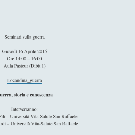
i
o
n
e
!
Seminari sulla guerra
]
:
Giovedì 16 Aprile 2015
G
Ore 14:00 – 16:00
u
Aula Pasteur (Dibit 1)
e
r
Locandina_guerra
r
a
uerra, storia e conoscenza
t
r
Interverranno:
a
ili – Università Vita-Salute San Raffaele
t
rdi – Università Vita-Salute San Raffaele
e