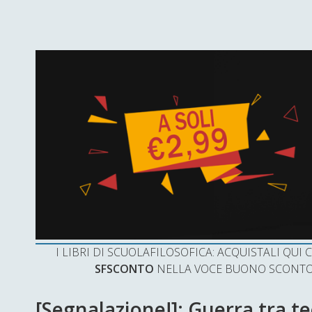
I LIBRI DI SCUOLAFILOSOFICA: ACQUISTALI QU
SFSCONTO
NELLA VOCE BUONO SCONTO 
[Segnalazione!]: Guerra tra te