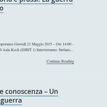
eo
ntemporaneo Giovedì 21 Maggio 2015 – Ore 14:00 –
0 Aula Koch (DIBIT 1) Interverranno: Stefano…
Continue Reading
[
S
e
g
n
 e conoscenza – Un
a
l
a guerra
a
z