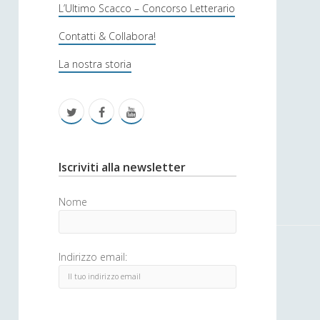
s
L’Ultimo Scacco – Concorso Letterario
o
Contatti & Collabora!
f
La nostra storia
i
c
t
f
y
a
w
a
o
i
c
u
S
Iscriviti alla newsletter
t
e
t
i
Nome
t
b
u
d
e
o
b
e
Indirizzo email:
r
o
e
b
k
a