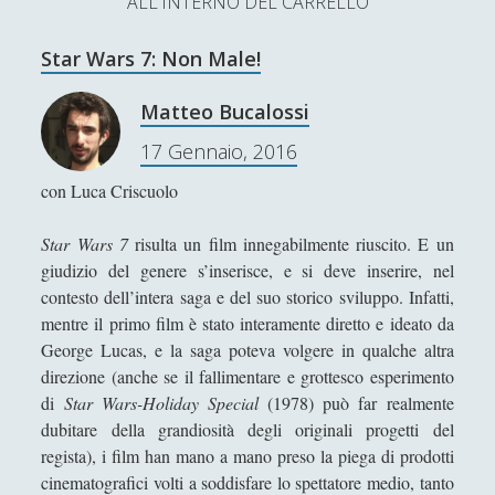
ALL'INTERNO DEL CARRELLO
L’Ultimo Scacco – Concorso Letterario
Star Wars 7: Non Male!
Contatti & Collabora!
CERCA
La nostra storia
Matteo Bucalossi
S
17 Gennaio, 2016
e
t
f
y
a
con Luca Criscuolo
r
SUPPORT US
w
a
o
c
Star Wars 7
risulta un film innegabilmente riuscito. E un
i
c
u
h
Se apprezzi il nostro lavoro, puoi effettuare una
giudizio del genere s’inserisce, e si deve inserire, nel
donazione tramite PayPal!
t
e
t
contesto dell’intera saga e del suo storico sviluppo. Infatti,
mentre il primo film è stato interamente diretto e ideato da
t
b
u
George Lucas, e la saga poteva volgere in qualche altra
e
o
b
direzione (anche se il fallimentare e grottesco esperimento
di
Star Wars-Holiday Special
(1978) può far realmente
Contenuti
r
o
e
dubitare della grandiosità degli originali progetti del
k
regista), i film han mano a mano preso la piega di prodotti
Antologia
(4)
►
cinematografici volti a soddisfare lo spettatore medio, tanto