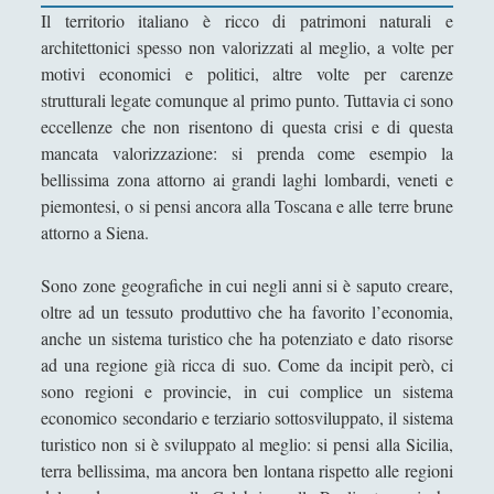
Filosofia
(799)
►
Il territorio italiano è ricco di patrimoni naturali e
architettonici spesso non valorizzati al meglio, a volte per
Saggi
(72)
►
motivi economici e politici, altre volte per carenze
Scienza
(84)
strutturali legate comunque al primo punto. Tuttavia ci sono
►
eccellenze che non risentono di questa crisi e di questa
Storia
(144)
►
mancata valorizzazione: si prenda come esempio la
bellissima zona attorno ai grandi laghi lombardi, veneti e
Libri Recensiti
(441)
►
piemontesi, o si pensi ancora alla Toscana e alle terre brune
Random
(28)
►
attorno a Siena.
Ironia
(7)
►
Sono zone geografiche in cui negli anni si è saputo creare,
Un Po’ Di Narrativa
(7)
►
oltre ad un tessuto produttivo che ha favorito l’economia,
anche un sistema turistico che ha potenziato e dato risorse
Attualità
(12)
►
ad una regione già ricca di suo. Come da incipit però, ci
sono regioni e provincie, in cui complice un sistema
Azione Filosofica
(4)
►
economico secondario e terziario sottosviluppato, il sistema
Cinema e Serie
(15)
►
turistico non si è sviluppato al meglio: si pensi alla Sicilia,
terra bellissima, ma ancora ben lontana rispetto alle regioni
Collana di Scuola Filosofica
(13)
►