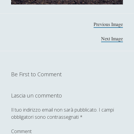
Filosofia
(799)
►
Saggi
(72)
►
Previous Image
Scienza
(84)
►
Storia
(144)
Next Image
►
Libri Recensiti
(441)
►
Random
(28)
►
Ironia
(7)
►
Be First to Comment
Un Po’ Di Narrativa
(7)
►
Lascia un commento
Attualità
(12)
►
Azione Filosofica
(4)
►
Il tuo indirizzo email non sarà pubblicato.
I campi
obbligatori sono contrassegnati
*
Cinema e Serie
(15)
►
Collana di Scuola Filosofica
(13)
►
Comment