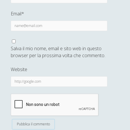
Sicurezza e Relazioni Internazionali
(14)
►
Email*
Storia della Letteratura
(160)
►
Utilità
(12)
►
Venere in Cornice
(44)
►
Salva il mio nome, email e sito web in questo
Antologia F-M
browser per la prossima volta che commento.
Antologia N-S
Website
Antologia T-Z.
'; collapsItems['collapsCat-4:4'] = '
Anassagora - Vita e Opere
Anassimandro - Vita e opere
Anassimene - Vita e opere