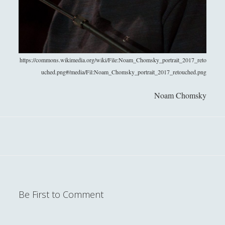
Filosofia
(799)
►
Saggi
(72)
►
Scienza
(84)
►
https://commons.wikimedia.org/wiki/File:Noam_Chomsky_portrait_2017_reto
Storia
(144)
►
uched.png#/media/Fil:Noam_Chomsky_portrait_2017_retouched.png
Libri Recensiti
(441)
►
Noam Chomsky
Random
(28)
►
Ironia
(7)
►
Un Po’ Di Narrativa
(7)
►
Attualità
(12)
►
Azione Filosofica
(4)
►
Be First to Comment
Cinema e Serie
(15)
►
Collana di Scuola Filosofica
(13)
►