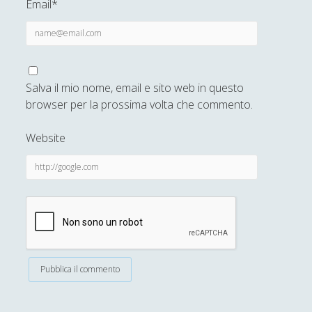
Email*
Sicurezza e Relazioni Internazionali
(14)
►
Storia della Letteratura
(160)
►
Utilità
(12)
►
Salva il mio nome, email e sito web in questo
Venere in Cornice
(44)
►
browser per la prossima volta che commento.
Antologia F-M
Website
Antologia N-S
Antologia T-Z.
'; collapsItems['collapsCat-4:4'] = '
Anassagora - Vita e Opere
Anassimandro - Vita e opere
Anassimene - Vita e opere