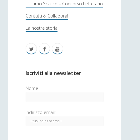
s
L’Ultimo Scacco – Concorso Letterario
o
Contatti & Collabora!
f
La nostra storia
i
c
t
f
y
a
w
a
o
i
c
u
S
Iscriviti alla newsletter
t
e
t
i
Nome
t
b
u
d
e
o
b
e
Indirizzo email:
r
o
e
b
k
a