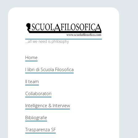
S
c
...all we need is philosophy
u
Home
o
I libri di Scuola Filosofica
l
Il team
a
f
Collaboratori
i
Intelligence & Interview
l
Bibliografie
o
Trasparenza SF