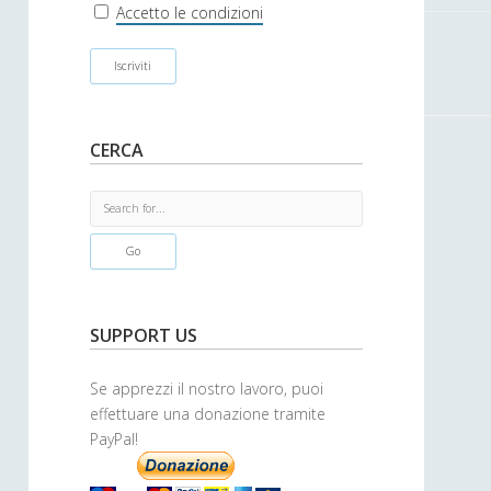
r
Accetto le condizioni
CERCA
S
e
a
r
c
h
SUPPORT US
Se apprezzi il nostro lavoro, puoi
effettuare una donazione tramite
PayPal!