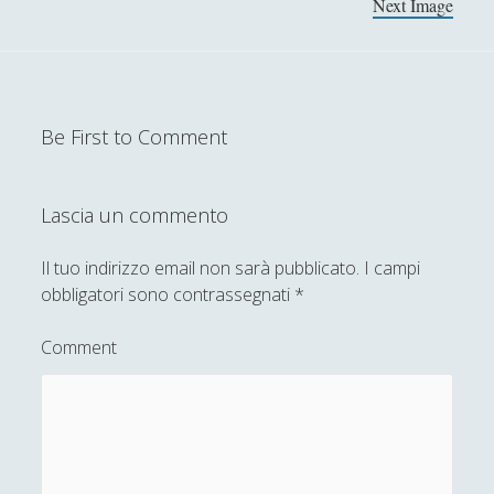
Next Image
Filosofia
(799)
►
Saggi
(72)
►
Scienza
(84)
►
Be First to Comment
Storia
(144)
►
Libri Recensiti
(441)
►
Lascia un commento
Random
(28)
►
Ironia
(7)
Il tuo indirizzo email non sarà pubblicato.
I campi
►
obbligatori sono contrassegnati
*
Un Po’ Di Narrativa
(7)
►
Comment
Attualità
(12)
►
Azione Filosofica
(4)
►
Cinema e Serie
(15)
►
Collana di Scuola Filosofica
(13)
►