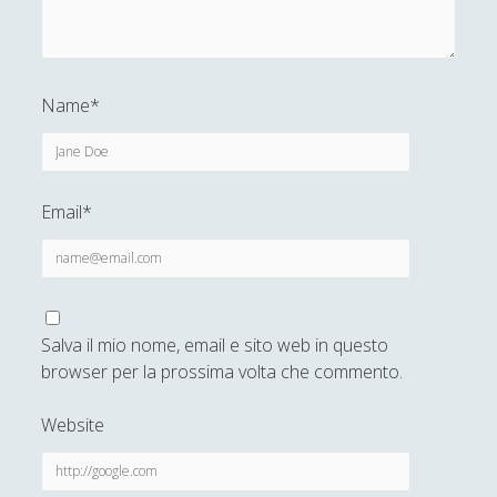
Didattica
(7)
►
Economia
(9)
►
Name*
Filologia
(4)
►
Geopolitica
(11)
►
I percorsi di SF2.0
(7)
►
Email*
In edicola
(1)
►
Interviste
(70)
►
Itinerari
(14)
►
Salva il mio nome, email e sito web in questo
Musica
(14)
►
browser per la prossima volta che commento.
Scacchi
(42)
►
Website
Scoutismo
(1)
►
Segnalazioni
(223)
►