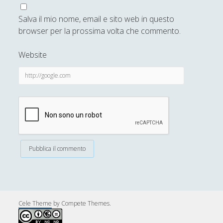
Collana di Scuola Filosofica
(13)
►
Salva il mio nome, email e sito web in questo
Didattica
(7)
►
browser per la prossima volta che commento.
Economia
(9)
►
Website
Filologia
(4)
►
Geopolitica
(11)
►
I percorsi di SF2.0
(7)
►
In edicola
(1)
►
Interviste
(70)
►
Itinerari
(14)
►
Musica
(14)
►
Scacchi
(42)
►
Cele Theme
by Compete Themes.
Scoutismo
(1)
►