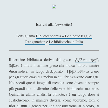
r
Didattica
(7)
►
a
Economia
(9)
►
l
a
Filologia
(4)
►
Iscriviti alla Newsletter!
t
Geopolitica
(11)
►
i
Consigliamo
Biblioteconomia – Le cinque leggi di
n
Ranganathan
e
Le biblioteche in Italia
I percorsi di SF2.0
(7)
►
a
d
In edicola
(1)
►
e
Il termine biblioteca deriva dal greco “
βιβλιο- ϑήκη
”,
Interviste
(70)
►
l
βιβλιο è infatti il termine greco che indica “libro”, mentre
l
Itinerari
(14)
►
ϑήκη indica “un luogo di deposito”. I βιβλιοϑήκαι erano
a
per gli autori classici i mobili in cui libri venivano collegati.
Musica
(14)
►
p
Nei secoli questi luoghi di raccolta sono divenuti sempre
r
Scacchi
(42)
►
più grandi fino a divenire delle vere biblioteche moderne.
i
Quindi in ultima analisi la biblioteca è un luogo dove si
Scoutismo
(1)
►
m
custodiscono, in maniera diversa, come vedremo, tomi e
a
libri di tutti i generi per una consultazione al piccolo, al
Segnalazioni
(223)
►