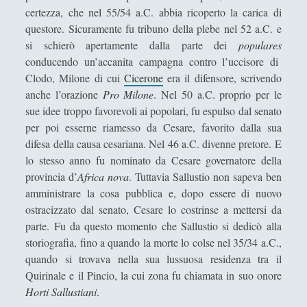
e
certezza, che nel 55/54 a.C. abbia ricoperto la carica di
e
L\'arte della guerra di Publio Flavio Vegezio Renato -
questore. Sicuramente fu tribuno della plebe nel 52 a.C. e
s
Considerazioni analitiche e metastoriche
si schierò apertamente dalla parte dei
populares
t
conducendo un’accanita campagna contro l’uccisore di
Le confessioni e La città di Dio di Agostino
o
Clodo, Milone di cui
Cicerone
era il difensore, scrivendo
Leucippo - Vita e opere
r
anche l’orazione
Pro Milone
. Nel 50 a.C. proprio per le
i
Lucrezio - Vita e Opere
sue idee troppo favorevoli ai popolari, fu espulso dal senato
a
per poi esserne riamesso da Cesare, favorito dalla sua
L’apogeo della cultura cristiana: la patristica
difesa della causa cesariana. Nel 46 a.C. divenne pretore. E
Marco Tullio Cicerone - Vita e opere
lo stesso anno fu nominato da Cesare governatore della
provincia d’
Africa nova
. Tuttavia Sallustio non sapeva ben
Melisso - Vita e opere
amministrare la cosa pubblica e, dopo essere di nuovo
Paradoxes of Skepticism
ostracizzato dal senato, Cesare lo costrinse a mettersi da
parte. Fu da questo momento che Sallustio si dedicò alla
Parmenide - Vita e opere
storiografia, fino a quando la morte lo colse nel 35/34 a.C.,
Pitagora - Vita e opere
quando si trovava nella sua lussuosa residenza tra il
Quirinale e il Pincio, la cui zona fu chiamata in suo onore
Plato and Analytic Epistemology. Has Plato Been Set
Horti Sallustiani
.
Aside?