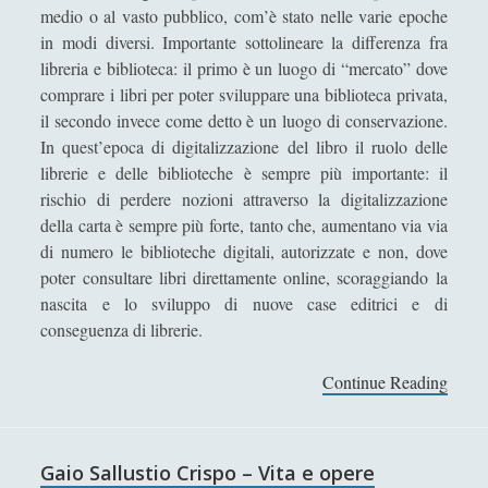
e
medio o al vasto pubblico, com’è stato nelle varie epoche
t
Sicurezza e Relazioni Internazionali
(14)
►
in modi diversi. Importante sottolineare la differenza fra
à
libreria e biblioteca: il primo è un luogo di “mercato” dove
Storia della Letteratura
(160)
►
i
comprare i libri per poter sviluppare una biblioteca privata,
m
Utilità
(12)
►
il secondo invece come detto è un luogo di conservazione.
p
In quest’epoca di digitalizzazione del libro il ruolo delle
Venere in Cornice
(44)
►
e
librerie e delle biblioteche è sempre più importante: il
r
Antologia F-M
rischio di perdere nozioni attraverso la digitalizzazione
i
della carta è sempre più forte, tanto che, aumentano via via
Antologia N-S
a
di numero le biblioteche digitali, autorizzate e non, dove
l
Antologia T-Z.
poter consultare libri direttamente online, scoraggiando la
e
nascita e lo sviluppo di nuove case editrici e di
'; collapsItems['collapsCat-4:4'] = '
conseguenza di librerie.
Anassagora - Vita e Opere
Continue Reading
L
a
Anassimandro - Vita e opere
b
Anassimene - Vita e opere
i
Gaio Sallustio Crispo – Vita e opere
b