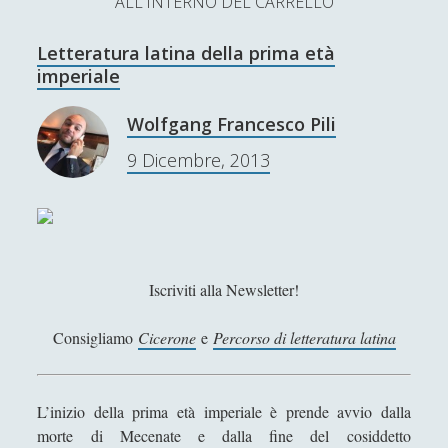
ALL'INTERNO DEL CARRELLO
L’Ultimo Scacco – Concorso Letterario
Letteratura latina della prima età
Contatti & Collabora!
CERCA
imperiale
La nostra storia
S
Wolfgang Francesco Pili
e
t
f
y
9 Dicembre, 2013
a
r
SUPPORT US
w
a
o
c
i
c
u
h
Se apprezzi il nostro lavoro, puoi effettuare una
donazione tramite PayPal!
t
e
t
Iscriviti alla Newsletter!
t
b
u
e
o
b
Consigliamo
Cicerone
e
Percorso di letteratura latina
Contenuti
r
o
e
k
L’inizio della prima età imperiale è prende avvio dalla
Antologia
(4)
►
morte di Mecenate e dalla fine del cosiddetto