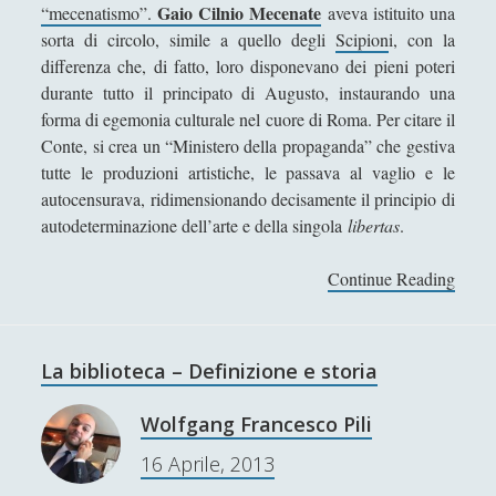
Gaio Cilnio Mecenate
“mecenatismo”.
aveva istituito una
Filosofia
(799)
►
sorta di circolo, simile a quello degli
Scipion
i, con la
Saggi
(72)
►
differenza che, di fatto, loro disponevano dei pieni poteri
durante tutto il principato di Augusto, instaurando una
Scienza
(84)
►
forma di egemonia culturale nel cuore di Roma. Per citare il
Storia
(144)
►
Conte, si crea un “Ministero della propaganda” che gestiva
tutte le produzioni artistiche, le passava al vaglio e le
Libri Recensiti
(441)
►
autocensurava, ridimensionando decisamente il principio di
autodeterminazione dell’arte e della singola
libertas
.
Random
(28)
►
Ironia
(7)
►
Continue Reading
L
e
Un Po’ Di Narrativa
(7)
►
t
Attualità
(12)
►
t
La biblioteca – Definizione e storia
e
Azione Filosofica
(4)
►
r
Wolfgang Francesco Pili
Cinema e Serie
(15)
►
a
16 Aprile, 2013
t
Collana di Scuola Filosofica
(13)
►
u