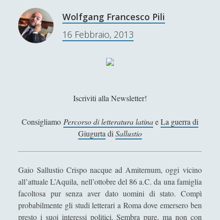
Aristotele - Vita e opere
l
Wolfgang Francesco Pili
Democrito - Vita e opere
i
16 Febbraio, 2013
o
Empedocle - Vita e opere
t
Epicuro - Vita e opere
e
c
Epitteto - Vita e Opere
a
Eraclito - Vita e opere
–
Iscriviti alla Newsletter!
Eresie cristiane e scuole di pensiero in periodo tardo
D
antico
e
Consigliamo
Percorso di letteratura latina
e
La guerra di
f
Eros: Il Demone Mediatore tra Divino e Umano - Erotica,
Giugurta
di
Sallustio
i
Giustizia e Passioni in Platone
n
Gemino di Rodi e il suo posto nella storia della filosofia
i
Gaio Sallustio Crispo nacque ad Amiternum, oggi vicino
della scienza
z
all’attuale L’Aquila, nell’ottobre del 86 a.C. da una famiglia
i
Gorgia - Vita e opere
facoltosa pur senza aver dato uomini di stato. Compì
o
probabilmente gli studi letterari a Roma dove emersero ben
Il Demiurgo di Platone ha l\'Idea di Artisticità sui numeri
n
presto i suoi interessi politici. Sembra pure, ma non con
idealmente contratti