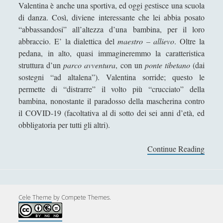
Antologia
(4)
►
Valentina è anche una sportiva, ed oggi gestisce una scuola
di danza. Così, diviene interessante che lei abbia posato
Filosofia
(799)
►
“abbassandosi” all’altezza d’una bambina, per il loro
abbraccio. E’ la dialettica del
maestro – allievo
. Oltre la
Saggi
(72)
►
pedana, in alto, quasi immagineremmo la caratteristica
Scienza
(84)
►
struttura d’un
parco avventura
, con un
ponte tibetano
(dai
sostegni “ad altalena”). Valentina sorride; questo le
Storia
(144)
►
permette di “distrarre” il volto più “crucciato” della
Libri Recensiti
(441)
►
bambina, nonostante il paradosso della mascherina contro
il COVID-19 (facoltativa al di sotto dei sei anni d’età, ed
Random
(28)
►
obbligatoria per tutti gli altri).
Ironia
(7)
►
Continue Reading
V
Un Po’ Di Narrativa
(7)
►
E
N
Attualità
(12)
►
E
Azione Filosofica
(4)
►
R
Cele Theme
by Compete Themes.
E
Cinema e Serie
(15)
►
I