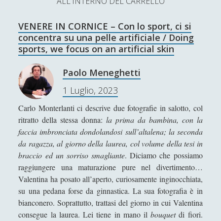
ALL'INTERNO DEL CARRELLO
L’Ultimo Scacco – Concorso Letterario
VENERE IN CORNICE – Con lo sport, ci si
Contatti & Collabora!
CERCA
concentra su una pelle artificiale / Doing
La nostra storia
sports, we focus on an artificial skin
S
e
Paolo Meneghetti
t
f
y
a
1 Luglio, 2023
r
w
a
o
c
Carlo Monterlanti ci descrive due fotografie in salotto, col
SUPPORT US
i
c
u
h
ritratto della stessa donna:
la prima da bambina, con la
t
e
t
faccia imbronciata dondolandosi sull’altalena; la seconda
Se apprezzi il nostro lavoro, puoi effettuare una
da ragazza, al giorno della laurea, col volume della tesi in
donazione tramite PayPal!
t
b
u
braccio ed un sorriso smagliante
. Diciamo che possiamo
e
o
b
raggiungere una maturazione pure nel divertimento…
Valentina ha posato all’aperto, curiosamente inginocchiata,
r
o
e
su una pedana forse da ginnastica. La sua fotografia è in
Contenuti
k
bianconero. Soprattutto, trattasi del giorno in cui Valentina
consegue la laurea. Lei tiene in mano il
bouquet
di fiori.