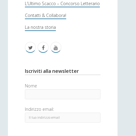
s
L’Ultimo Scacco – Concorso Letterario
o
Contatti & Collabora!
f
La nostra storia
i
c
t
f
y
a
w
a
o
i
c
u
S
Iscriviti alla newsletter
t
e
t
i
Nome
t
b
u
d
e
o
b
e
Indirizzo email:
r
o
e
b
k
a