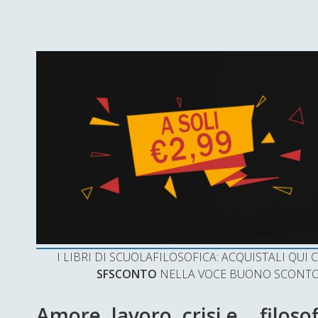
I LIBRI DI SCUOLAFILOSOFICA: ACQUISTALI QU
SFSCONTO
NELLA VOCE BUONO SCONTO 
Amore, lavoro, crisi e… filosofi