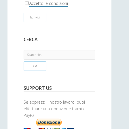
r
Accetto le condizioni
CERCA
S
e
a
r
c
h
SUPPORT US
Se apprezzi il nostro lavoro, puoi
effettuare una donazione tramite
PayPal!