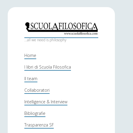
S
c
...all we need is philosophy
u
Home
o
I libri di Scuola Filosofica
l
Il team
a
f
Collaboratori
i
Intelligence & Interview
l
Bibliografie
o
Trasparenza SF