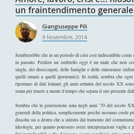
un fraintendimento generale
Giangiuseppe Pili
9 Novembre, 2014
Sembrerebbe che in un periodo di crisi così indiscutibile come 
in passato. Perdere un ombrello oggi è un male che non con
single, dei disoccupati, delle famiglie e delle minoranze (infini
quelli umani a quelli iperuranici). In realtà, sembra che ogn
riportano di dati lontani: gli anni settanta del secolo XX son
soma per tenere a mente il tempo che separa il suo presente dall
Sembra che la generazione nata negli anni ’70 del secolo XX 
generali della politica, semplicemente perché nessuno crede più 
dissolta sia a destra che a sinistra dal tramonto del comunismo
ideologie, per quanto potessero avere interpretazioni vaghe e p
fini insindacabili e che dovevano essere condivisi, più o meno 