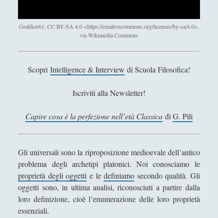
Antologia
(4)
►
Filosofia
(799)
►
Grafiker61, CC BY-SA 4.0 <https://creativecommons.org/licenses/by-sa/4.0>,
via Wikimedia Commons
Saggi
(72)
►
Scienza
(84)
►
Scopri
Intelligence & Interview
di Scuola Filosofica!
Storia
(144)
►
Iscriviti alla Newsletter!
Libri Recensiti
(441)
►
Random
(28)
►
Capire cosa è la perfezione nell’età Classica
di
G. Pili
Ironia
(7)
►
Gli universali sono la riproposizione medioevale dell’antico
Un Po’ Di Narrativa
(7)
►
problema degli archetipi platonici. Noi conosciamo le
Attualità
(12)
►
proprietà degli oggetti
e le
definiamo
secondo qualità. Gli
oggetti sono, in ultima analisi, riconosciuti a partire dalla
Azione Filosofica
(4)
►
loro definizione, cioè l’enumerazione delle loro proprietà
Cinema e Serie
(15)
►
essenziali.