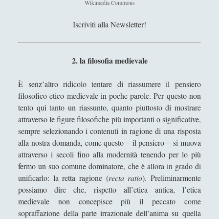
Wikimedia Commons
Filosofia
(799)
►
Iscriviti alla Newsletter!
Saggi
(72)
►
Scienza
(84)
►
2. la filosofia medievale
Storia
(144)
►
Libri Recensiti
(441)
►
È senz’altro ridicolo tentare di riassumere il pensiero
filosofico etico medievale in poche parole. Per questo non
Random
(28)
►
tento qui tanto un riassunto, quanto piuttosto di mostrare
Ironia
(7)
►
attraverso le figure filosofiche più importanti o significative,
sempre selezionando i contenuti in ragione di una risposta
Un Po’ Di Narrativa
(7)
►
alla nostra domanda, come questo – il pensiero – si muova
attraverso i secoli fino alla modernità tenendo per lo più
Attualità
(12)
►
fermo un suo comune dominatore, che è allora in grado di
Azione Filosofica
(4)
►
unificarlo: la retta ragione (
recta ratio
). Preliminarmente
possiamo dire che, rispetto all’etica antica, l’etica
Cinema e Serie
(15)
►
medievale non concepisce più il peccato come
Collana di Scuola Filosofica
(13)
►
sopraffazione della parte irrazionale dell’anima su quella