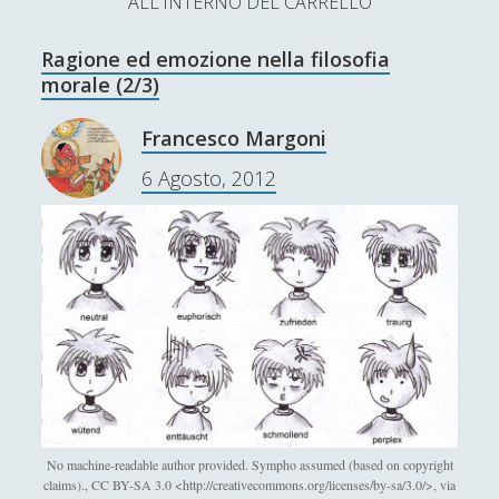
ALL'INTERNO DEL CARRELLO
L’Ultimo Scacco – Concorso Letterario
Ragione ed emozione nella filosofia
Contatti & Collabora!
CERCA
morale (2/3)
La nostra storia
S
Francesco Margoni
e
t
f
y
6 Agosto, 2012
a
r
SUPPORT US
w
a
o
c
i
c
u
h
Se apprezzi il nostro lavoro, puoi effettuare una
donazione tramite PayPal!
t
e
t
t
b
u
e
o
b
Contenuti
r
o
e
k
No machine-readable author provided. Sympho assumed (based on copyright
Antologia
(4)
►
claims)., CC BY-SA 3.0 <http://creativecommons.org/licenses/by-sa/3.0/>, via