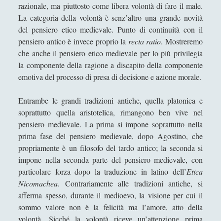
razionale, ma piuttosto come libera volontà di fare il male.
Didattica
(7)
►
La categoria della volontà è senz’altro una grande novità
del pensiero etico medievale. Punto di continuità con il
Economia
(9)
►
pensiero antico è invece proprio la
recta ratio
. Mostreremo
Filologia
(4)
►
che anche il pensiero etico medievale per lo più privilegia
la componente della ragione a discapito della componente
Geopolitica
(11)
►
emotiva del processo di presa di decisione e azione morale.
I percorsi di SF2.0
(7)
►
Entrambe le grandi tradizioni antiche, quella platonica e
In edicola
(1)
►
soprattutto quella aristotelica, rimangono ben vive nel
Interviste
(70)
►
pensiero medievale. La prima si impone soprattutto nella
prima fase del pensiero medievale, dopo Agostino, che
Itinerari
(14)
►
propriamente è un filosofo del tardo antico; la seconda si
impone nella seconda parte del pensiero medievale, con
Musica
(14)
►
particolare forza dopo la traduzione in latino dell’
Etica
Scacchi
(42)
►
Nicomachea
. Contrariamente alle tradizioni antiche, si
afferma spesso, durante il medioevo, la visione per cui il
Scoutismo
(1)
►
sommo valore non è la felicità ma l’amore, atto della
Segnalazioni
(223)
►
volontà. Sicché la volontà riceve un’attenzione prima