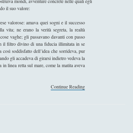
ostruiva mondi, avventure concrete nelle quali egli
do il suo valore:
rese valorose: amava quei sogni e il successo
a vita; ne erano la verità segreta, la realtà
e cose vaghe; gli passavano davanti con passo
l filtro divino di una fiducia illimitata in se
a così soddisfatto dell’idea che sorrideva, pur
do gli accadeva di girarsi indietro vedeva la
va in linea retta sul mare, come la matita aveva
Continue Reading
L
o
r
d
J
i
m