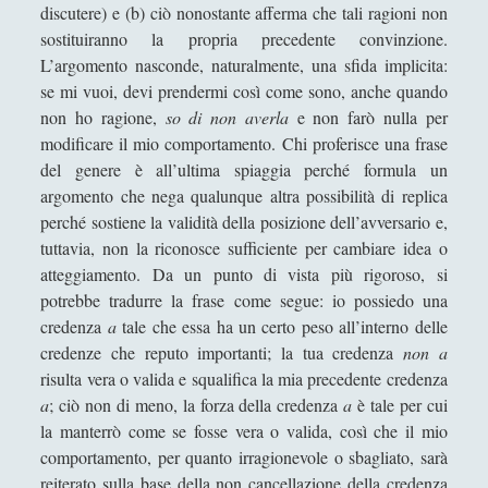
discutere) e (b) ciò nonostante afferma che tali ragioni non
Filosofia
(799)
►
sostituiranno la propria precedente convinzione.
Saggi
(72)
►
L’argomento nasconde, naturalmente, una sfida implicita:
se mi vuoi, devi prendermi così come sono, anche quando
Scienza
(84)
►
non ho ragione,
so di non averla
e non farò nulla per
Storia
(144)
►
modificare il mio comportamento. Chi proferisce una frase
del genere è all’ultima spiaggia perché formula un
Libri Recensiti
(441)
►
argomento che nega qualunque altra possibilità di replica
perché sostiene la validità della posizione dell’avversario e,
Random
(28)
►
tuttavia, non la riconosce sufficiente per cambiare idea o
Ironia
(7)
►
atteggiamento. Da un punto di vista più rigoroso, si
potrebbe tradurre la frase come segue: io possiedo una
Un Po’ Di Narrativa
(7)
►
credenza
a
tale che essa ha un certo peso all’interno delle
Attualità
(12)
►
credenze che reputo importanti; la tua credenza
non a
risulta vera o valida e squalifica la mia precedente credenza
Azione Filosofica
(4)
►
a
; ciò non di meno, la forza della credenza
a
è tale per cui
Cinema e Serie
(15)
►
la manterrò come se fosse vera o valida, così che il mio
comportamento, per quanto irragionevole o sbagliato, sarà
Collana di Scuola Filosofica
(13)
►
reiterato sulla base della non cancellazione della credenza