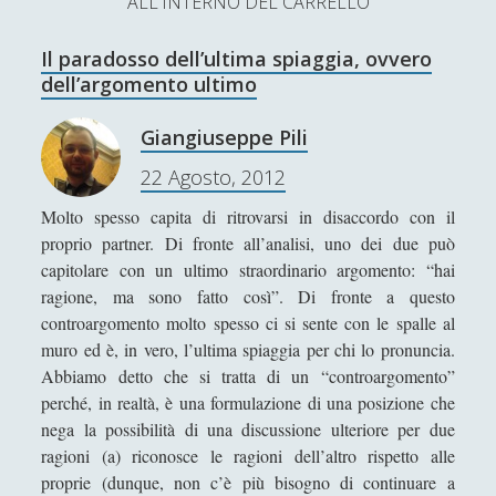
ALL'INTERNO DEL CARRELLO
L’Ultimo Scacco – Concorso Letterario
Il paradosso dell’ultima spiaggia, ovvero
Contatti & Collabora!
CERCA
dell’argomento ultimo
La nostra storia
S
Giangiuseppe Pili
e
t
f
y
22 Agosto, 2012
a
r
SUPPORT US
w
a
o
Molto spesso capita di ritrovarsi in disaccordo con il
c
proprio partner. Di fronte all’analisi, uno dei due può
i
c
u
h
Se apprezzi il nostro lavoro, puoi effettuare una
capitolare con un ultimo straordinario argomento: “hai
donazione tramite PayPal!
t
e
t
ragione, ma sono fatto così”. Di fronte a questo
controargomento molto spesso ci si sente con le spalle al
t
b
u
muro ed è, in vero, l’ultima spiaggia per chi lo pronuncia.
e
o
b
Abbiamo detto che si tratta di un “controargomento”
perché, in realtà, è una formulazione di una posizione che
Contenuti
r
o
e
nega la possibilità di una discussione ulteriore per due
k
ragioni (a) riconosce le ragioni dell’altro rispetto alle
Antologia
(4)
►
proprie (dunque, non c’è più bisogno di continuare a