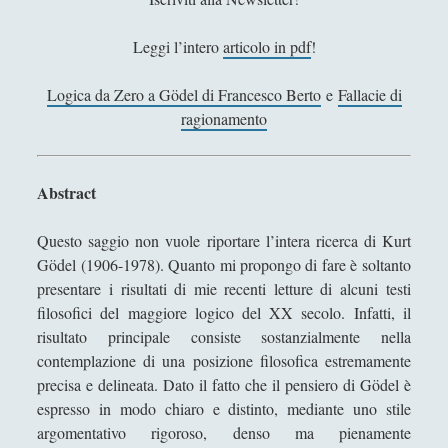
Filosofia
(799)
►
Leggi l’intero
articolo in pdf
!
Saggi
(72)
►
Scienza
(84)
►
Logica da Zero a Gödel di Francesco Berto
e
Fallacie di
ragionamento
Storia
(144)
►
Libri Recensiti
(441)
►
Abstract
Random
(28)
►
Questo saggio non vuole riportare l’intera ricerca di Kurt
Ironia
(7)
►
Gödel (1906-1978). Quanto mi propongo di fare è soltanto
Un Po’ Di Narrativa
(7)
►
presentare i risultati di mie recenti letture di alcuni testi
filosofici del maggiore logico del XX secolo. Infatti, il
Attualità
(12)
►
risultato principale consiste sostanzialmente nella
Azione Filosofica
(4)
►
contemplazione di una posizione filosofica estremamente
precisa e delineata. Dato il fatto che il pensiero di Gödel è
Cinema e Serie
(15)
►
espresso in modo chiaro e distinto, mediante uno stile
Collana di Scuola Filosofica
(13)
argomentativo rigoroso, denso ma pienamente
►