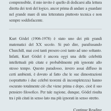
comprensibile, il mio invito è quello di dedicarsi alla lettura
Didattica
(7)
►
diretta dei testi del logico, ancor prima di andare a guardare
nel grande mare di una letteratura piuttosto tecnica e non
Economia
(9)
►
sempre soddisfacente.
Filologia
(4)
►
Geopolitica
(11)
►
Kurt Gödel (1906-1978) è stato uno dei più grandi
I percorsi di SF2.0
(7)
►
matematici del XX secolo. Si può dire, parafrasando
Churchill, mai così tanti presero così tanto ad uno soltanto.
In edicola
(1)
►
Infatti, Kurt Gödel è ancora oggi una delle celebrità
Interviste
(70)
intellettuali più citate e probabilmente più ignorate allo
►
stesso tempo. Questo paradosso, invero assai diffuso in
Itinerari
(14)
►
certi ambienti, è dovuto al fatto che le sue dimostrazioni
(soprattutto i due celebri teoremi di incompletezza) hanno
Musica
(14)
►
oscurato totalmente ciò che viene prima e dopo, cioè il suo
Scacchi
(42)
►
pensiero filosofico. Per tale ragione, dunque, Gödel risulta
tra i più citati in senso lato ma più ignorati in senso stretto.
Scoutismo
(1)
►
Segnalazioni
(223)
►
Continue Reading
C