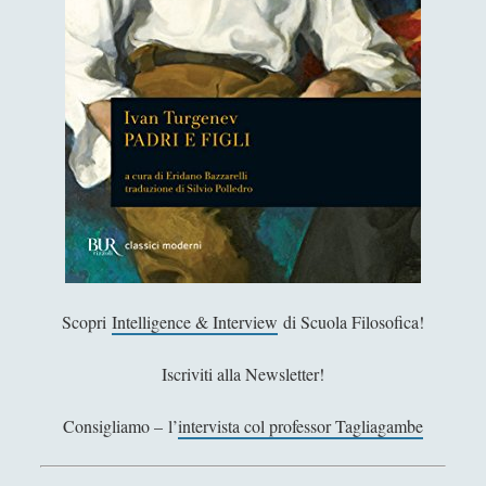
Filosofia
(799)
►
Saggi
(72)
►
Scienza
(84)
►
Storia
(144)
►
Libri Recensiti
(441)
►
Random
(28)
►
Ironia
(7)
►
Un Po’ Di Narrativa
(7)
►
Scopri
Intelligence & Interview
di Scuola Filosofica!
Attualità
(12)
►
Iscriviti alla Newsletter!
Azione Filosofica
(4)
►
Consigliamo – l’
intervista col professor Tagliagambe
Cinema e Serie
(15)
►
Collana di Scuola Filosofica
(13)
►