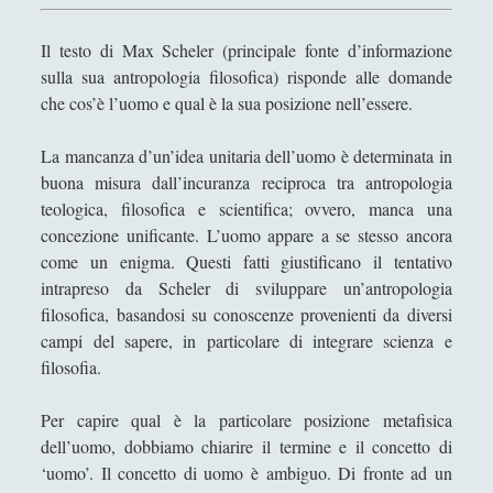
Collana di Scuola Filosofica
(13)
►
Il testo di Max Scheler (principale fonte d’informazione
Didattica
(7)
►
sulla sua antropologia filosofica) risponde alle domande
Economia
(9)
che cos’è l’uomo e qual è la sua posizione nell’essere.
►
Filologia
(4)
►
La mancanza d’un’idea unitaria dell’uomo è determinata in
buona misura dall’incuranza reciproca tra antropologia
Geopolitica
(11)
►
teologica, filosofica e scientifica; ovvero, manca una
I percorsi di SF2.0
(7)
►
concezione unificante. L’uomo appare a se stesso ancora
come un enigma. Questi fatti giustificano il tentativo
In edicola
(1)
►
intrapreso da Scheler di sviluppare un’antropologia
Interviste
(70)
►
filosofica, basandosi su conoscenze provenienti da diversi
campi del sapere, in particolare di integrare scienza e
Itinerari
(14)
►
filosofia.
Musica
(14)
►
Per capire qual è la particolare posizione metafisica
Scacchi
(42)
►
dell’uomo, dobbiamo chiarire il termine e il concetto di
‘uomo’. Il concetto di uomo è ambiguo. Di fronte ad un
Scoutismo
(1)
►