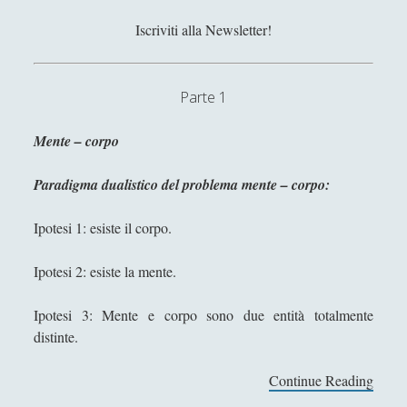
Filosofia
(799)
►
Iscriviti alla Newsletter!
Saggi
(72)
►
Scienza
(84)
►
Parte 1
Storia
(144)
►
Mente – corpo
Libri Recensiti
(441)
►
Paradigma dualistico del problema mente – corpo:
Random
(28)
►
Ironia
(7)
►
Ipotesi 1: esiste il corpo.
Un Po’ Di Narrativa
(7)
►
Ipotesi 2: esiste la mente.
Attualità
(12)
►
Ipotesi 3: Mente e corpo sono due entità totalmente
Azione Filosofica
(4)
►
distinte.
Cinema e Serie
(15)
►
Continue Reading
F
Collana di Scuola Filosofica
(13)
►
i