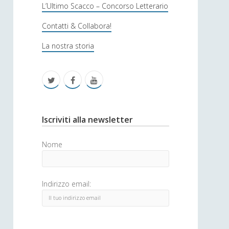
s
L’Ultimo Scacco – Concorso Letterario
o
Contatti & Collabora!
f
La nostra storia
i
c
t
f
y
a
w
a
o
i
c
u
S
Iscriviti alla newsletter
t
e
t
i
Nome
t
b
u
d
e
o
b
e
Indirizzo email:
r
o
e
b
k
a