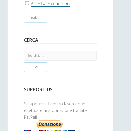
r
Accetto le condizioni
CERCA
S
e
a
r
c
h
SUPPORT US
Se apprezzi il nostro lavoro, puoi
effettuare una donazione tramite
PayPal!