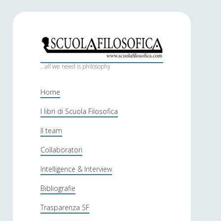
S
c
...all we need is philosophy
u
Home
o
I libri di Scuola Filosofica
l
Il team
a
f
Collaboratori
i
Intelligence & Interview
l
Bibliografie
o
Trasparenza SF