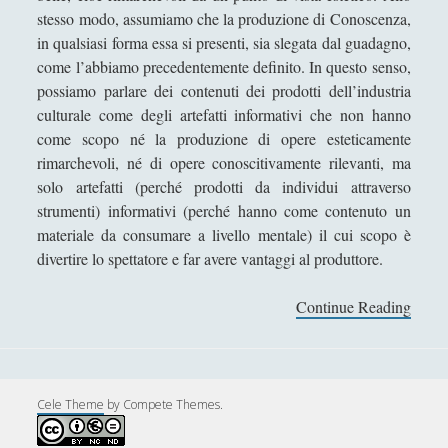
stesso modo, assumiamo che la produzione di Conoscenza,
Didattica
(7)
►
in qualsiasi forma essa si presenti, sia slegata dal guadagno,
Economia
(9)
►
come l’abbiamo precedentemente definito. In questo senso,
possiamo parlare dei contenuti dei prodotti dell’industria
Filologia
(4)
►
culturale come degli artefatti informativi che non hanno
Geopolitica
(11)
►
come scopo né la produzione di opere esteticamente
rimarchevoli, né di opere conoscitivamente rilevanti, ma
I percorsi di SF2.0
(7)
►
solo artefatti (perché prodotti da individui attraverso
strumenti) informativi (perché hanno come contenuto un
In edicola
(1)
►
materiale da consumare a livello mentale) il cui scopo è
Interviste
(70)
►
divertire lo spettatore e far avere vantaggi al produttore.
Itinerari
(14)
►
Continue Reading
W
Musica
(14)
►
a
k
Scacchi
(42)
►
a
Scoutismo
(1)
W
►
Cele Theme
by Compete Themes.
a
Segnalazioni
(223)
►