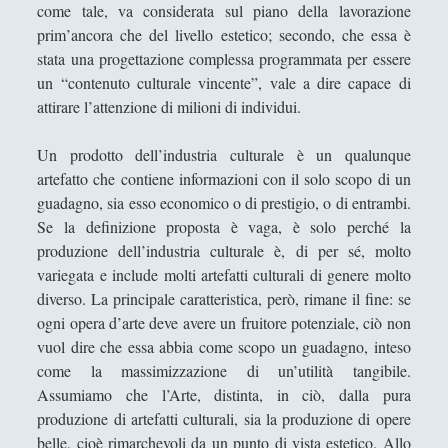
come tale, va considerata sul piano della lavorazione
Filosofia
(799)
►
prim’ancora che del livello estetico; secondo, che essa è
Saggi
(72)
►
stata una progettazione complessa programmata per essere
un “contenuto culturale vincente”, vale a dire capace di
Scienza
(84)
►
attirare l’attenzione di milioni di individui.
Storia
(144)
►
Un prodotto dell’industria culturale è un qualunque
Libri Recensiti
(441)
►
artefatto che contiene informazioni con il solo scopo di un
guadagno, sia esso economico o di prestigio, o di entrambi.
Random
(28)
►
Se la definizione proposta è vaga, è solo perché la
Ironia
(7)
►
produzione dell’industria culturale è, di per sé, molto
variegata e include molti artefatti culturali di genere molto
Un Po’ Di Narrativa
(7)
►
diverso. La principale caratteristica, però, rimane il fine: se
Attualità
(12)
►
ogni opera d’arte deve avere un fruitore potenziale, ciò non
vuol dire che essa abbia come scopo un guadagno, inteso
Azione Filosofica
(4)
►
come la massimizzazione di un’utilità tangibile.
Cinema e Serie
(15)
Assumiamo che l’Arte, distinta, in ciò, dalla pura
►
produzione di artefatti culturali, sia la produzione di opere
Collana di Scuola Filosofica
(13)
►
belle, cioè rimarchevoli da un punto di vista estetico. Allo