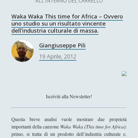
ALL'INTERNO DEL CARRELLO
L’Ultimo Scacco – Concorso Letterario
Waka Waka This time for Africa – Ovvero
Contatti & Collabora!
CERCA
uno studio su un risultato vincente
La nostra storia
dell’industria culturale di massa.
S
e
Giangiuseppe Pili
t
f
y
a
19 Aprile, 2012
r
SUPPORT US
w
a
o
c
i
c
u
h
Se apprezzi il nostro lavoro, puoi effettuare una
donazione tramite PayPal!
t
e
t
t
b
u
Iscriviti alla Newsletter!
e
o
b
Contenuti
r
o
e
Questa breve analisi vuole mostrare due proprietà
k
importanti della canzone
Waka Waka (This time for Africa)
:
Antologia
(4)
►
primo, si tratta di un prodotto dell’industria culturale e,