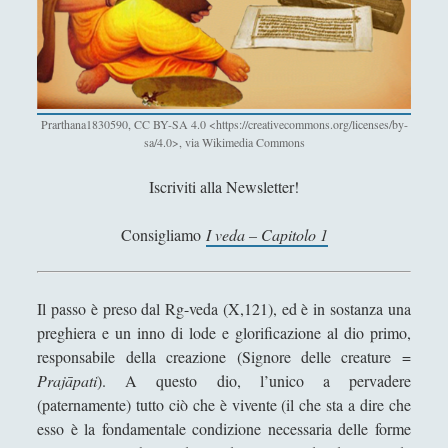
Antologia
(4)
►
Filosofia
(799)
►
Saggi
(72)
►
Scienza
(84)
►
Prarthana1830590, CC BY-SA 4.0 <https://creativecommons.org/licenses/by-
sa/4.0>, via Wikimedia Commons
Storia
(144)
►
Iscriviti alla Newsletter!
Libri Recensiti
(441)
►
Consigliamo
I veda – Capitolo 1
Random
(28)
►
Ironia
(7)
►
Il passo è preso dal Rg-veda (X,121), ed è in sostanza una
Un Po’ Di Narrativa
(7)
►
preghiera e un inno di lode e glorificazione al dio primo,
Attualità
(12)
►
responsabile della creazione (Signore delle creature =
Prajāpati
). A questo dio, l’unico a pervadere
Azione Filosofica
(4)
►
(paternamente) tutto ciò che è vivente (il che sta a dire che
Cinema e Serie
(15)
►
esso è la fondamentale condizione necessaria delle forme