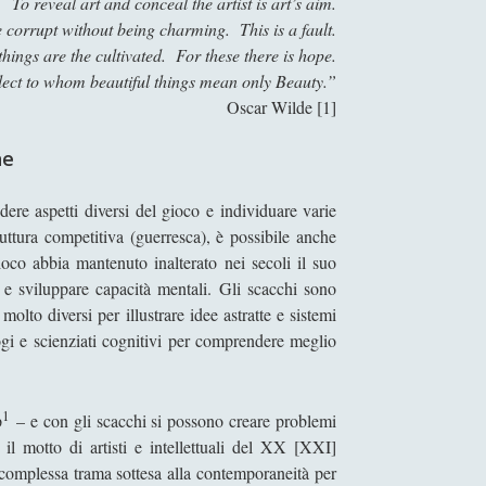
To reveal art and conceal the artist is art’s aim.
l
i
 corrupt without being charming. This is a fault.
l
l
hings are the cultivated. For these there is hope.
a
s
lect to whom beautiful things mean only Beauty.”
d
u
Oscar Wilde [1]
o
o
l
p
ne
o
o
m
s
ere aspetti diversi del gioco e individuare varie
i
t
ttura competitiva (guerresca), è possibile anche
a
o
oco abbia mantenuto inalterato nei secoli il suo
f
n
e sviluppare capacità mentali. Gli scacchi sono
l
e
olto diversi per illustrare idee astratte e sistemi
u
l
ogi e scienziati cognitivi per comprendere meglio
t
l
t
a
u
s
1
p
– e con gli scacchi si possono creare problemi
a
t
 il motto di artisti e intellettuali del XX [XXI]
c
o
la complessa trama sottesa alla contemporaneità per
o
r