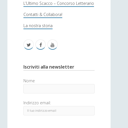
s
L’Ultimo Scacco – Concorso Letterario
o
Contatti & Collabora!
f
La nostra storia
i
c
t
f
y
a
w
a
o
i
c
u
S
Iscriviti alla newsletter
t
e
t
i
Nome
t
b
u
d
e
o
b
e
Indirizzo email:
r
o
e
b
k
a