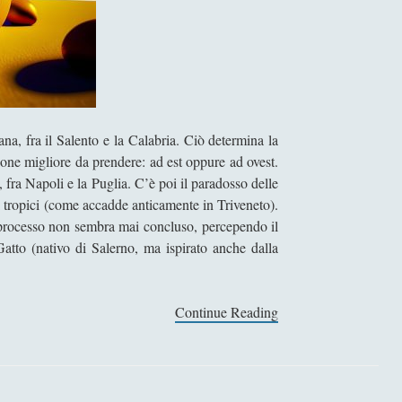
ana, fra il Salento e la Calabria. Ciò determina la
ione migliore da prendere: ad est oppure ad ovest.
 fra Napoli e la Puglia. C’è poi il paradosso delle
i tropici (come accadde anticamente in Triveneto).
 processo non sembra mai concluso, percependo il
atto (nativo di Salerno, ma ispirato anche dalla
Continue Reading
S
u
l
l
a