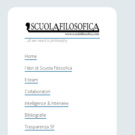
S
c
...all we need is philosophy
u
Home
o
I libri di Scuola Filosofica
l
Il team
a
f
Collaboratori
i
Intelligence & Interview
l
Bibliografie
o
Trasparenza SF