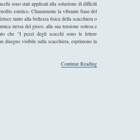
chi sono stati applicati alla soluzione di difficili
m
i
profilo estetico. Chiaramente la vibrante frase del
e
a
erisce tanto alla bellezza fisica della scacchiera o
u
d
mica stessa del gioco, alla sua tensione sottesa e
n
e
rato che “I pezzi degli scacchi sono le lettere
a
l
un disegno visibile sulla scacchiera, esprimono la
c
l
u
a
s
f
Continue Reading
D
p
i
a
i
l
l
d
o
m
e
s
o
o
n
f
d
i
o
a
d
d
e
e
g