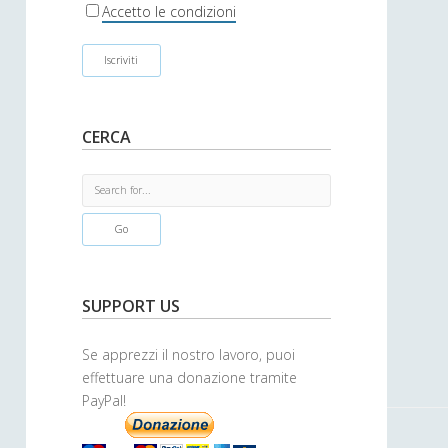
r
Accetto le condizioni
CERCA
S
e
a
r
c
h
SUPPORT US
Se apprezzi il nostro lavoro, puoi
effettuare una donazione tramite
PayPal!