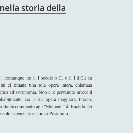
nella storia della
c
a
r
t
i
l
a
g
i
n
e
, comunque tra il I secolo a.C. e il I d.C.; fu
d
i lui ci rimane una sola opera intera, chiamata
e
erica all’astronomia. Non ci è pervenuto invece il
i
robabilmente, era la sua opera maggiore. Proclo,
c
mportante commento agli “Elementi” di Euclide. Di
a
osofo, scienziato e storico Posidonio.
l
a