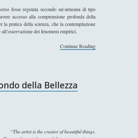
n
c
iverso fosse regolata secondo un’armonia di tipo
h
avere accesso alla comprensione profonda della
i
er la pratica della scienza, che la contemplazione
,
e all’osservazione dei fenomeni empirici.
l
’
Continue Reading
G
e
e
p
m
i
i
d
n
ondo della Bellezza
e
o
r
d
m
i
i
R
d
o
e
d
d
i
“The artist is the creator of beautiful things.
e
e