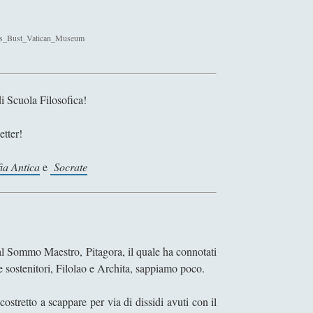
l
l
l
i
a
oras_Bust_Vatican_Museum
S
s
c
c
a
i
c
i Scuola Filosofica!
e
c
n
h
etter!
z
i
a
a
fia Antica
e
Socrate
l
m
o
n
d
 al Sommo Maestro, Pitagora, il quale ha connotati
o
e sostenitori, Filolao e Archita, sappiamo poco.
d
e
ostretto a scappare per via di dissidi avuti con il