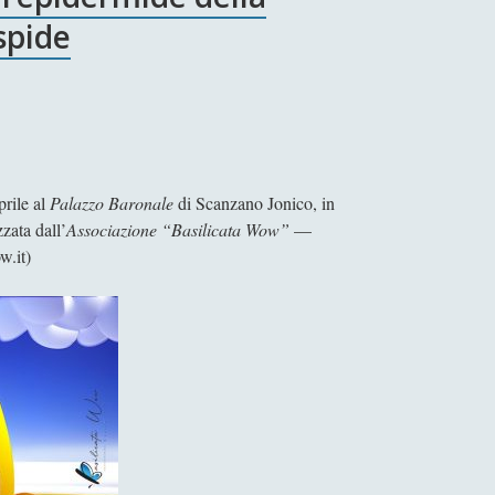
spide
rile al
Palazzo Baronale
di Scanzano Jonico, in
zzata dall’
Associazione “Basilicata Wow”
—
w.it)