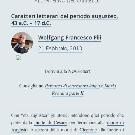
ALL'INTERNO DEL CARRELLO
L’Ultimo Scacco – Concorso Letterario
Caratteri letterari del periodo augusteo,
Contatti & Collabora!
CERCA
43 a.C. – 17 d.C.
La nostra storia
S
Wolfgang Francesco Pili
e
t
f
y
21 Febbraio, 2013
a
r
SUPPORT US
w
a
o
c
i
c
u
h
Iscriviti alla Newsletter!
Se apprezzi il nostro lavoro, puoi effettuare una
donazione tramite PayPal!
t
e
t
Consigliamo
Percorso di letteratura latina
e
Storia
t
b
u
Romana parte II
e
o
b
Contenuti
r
o
e
Con “età augustea” gli storici intendono quel periodo che
parte dalla
morte di Cesare
per terminare alla
morte di
k
Antologia
(4)
►
Augusto
, o ancora dalla morte di
Cicerone
alla morte di