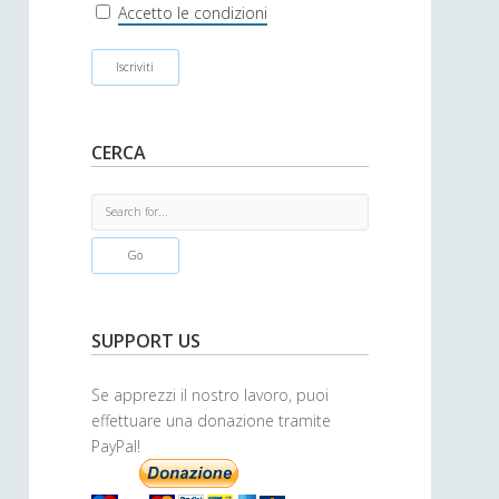
r
Accetto le condizioni
CERCA
S
e
a
r
c
h
SUPPORT US
Se apprezzi il nostro lavoro, puoi
effettuare una donazione tramite
PayPal!