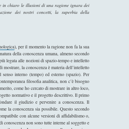
e
e in chiaro le illusioni di una ragione ignara dei
s
azione dei nostri concetti, la superbia della
e
c
o
n
d
mologica
), per il momento la ragione non fa la sua
o
e natura della conoscenza umana, almeno secondo
K
più legata alle nozioni di spazio-tempo e intelletto
a
i mostrare, la conoscenza è materia dell’intelletto
n
al senso interno (tempo) ed esterno (spazio). Per
t
 contemporanea filosofia analitica, non c’è bisogno
l merito, come ho cercato di mostrare in altro loco,
ogetto normativo e il progetto descrittivo. Il primo
 fondare il giudizio e pervenire a conoscenza. Il
 come la conoscenza sia possibile. Questo secondo
compatibile con alcune versioni di affidabilismo o,
di conoscenza non sono tutte interne al soggetto e