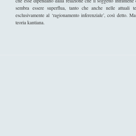
che esse dipendano dalla relazione che il soggetto intrattiene
sembra essere superflua, tanto che anche nelle attuali te
esclusivamente al ‘ragionamento inferenziale’, così detto. M
teoria kantiana.