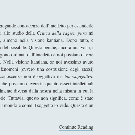
regando conoscenze dell’intelletto per estenderle
si allo studio della
Critica della ragion pura
mi
ne, almeno nella visione kantiana. Dopo tutto, è
a del possibile. Questo perché, ancora una volta, i
gono ordinati dall’intelletto e noi possiamo avere
. Nella visione kantiana, se noi avessimo avuto
 fenomeni (ovvero una costruzione degli stessi)
a conoscenza non è oggettiva ma
intersoggettiva
.
e possiamo avere in quanto esseri intellettuali
lmente diversa dalla nostra nella misura in cui la
rie. Tuttavia, questo non significa, come è stato
o il mondo è come il soggetto lo vede. Questo è un
Continue Reading
L
a