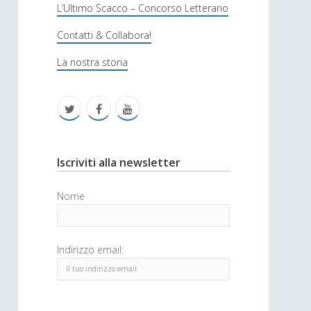
s
L’Ultimo Scacco – Concorso Letterario
o
Contatti & Collabora!
f
La nostra storia
i
c
t
f
y
a
w
a
o
i
c
u
S
Iscriviti alla newsletter
t
e
t
i
Nome
t
b
u
d
e
o
b
e
Indirizzo email:
r
o
e
b
k
a