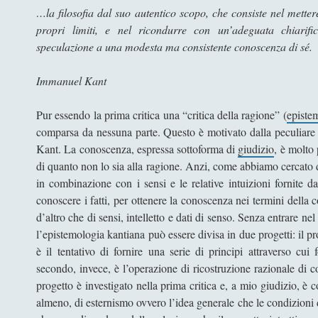
…la filosofia dal suo autentico scopo, che consiste nel metter
propri limiti, e nel ricondurre con un’adeguata chiarific
speculazione a una modesta ma consistente conoscenza di sé.
Immanuel Kant
Pur essendo la prima critica una “critica della ragione” (
episte
comparsa da nessuna parte. Questo è motivato dalla peculiar
Kant. La conoscenza, espressa sottoforma di
giudizio
, è molto 
di quanto non lo sia alla ragione. Anzi, come abbiamo cercato d
in combinazione con i sensi e le relative intuizioni fornite d
conoscere i fatti, per ottenere la conoscenza nei termini della
d’altro che di sensi, intelletto e dati di senso. Senza entrare ne
l’epistemologia kantiana può essere divisa in due progetti: il pr
è il tentativo di fornire una serie di principi attraverso cui
secondo, invece, è l’operazione di ricostruzione razionale di
progetto è investigato nella prima critica e, a mio giudizio, è 
almeno, di esternismo ovvero l’idea generale che le condizioni 