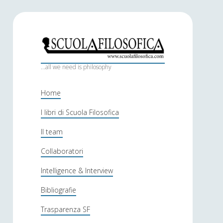
S
c
...all we need is philosophy
u
Home
o
I libri di Scuola Filosofica
l
Il team
a
f
Collaboratori
i
Intelligence & Interview
l
Bibliografie
o
Trasparenza SF