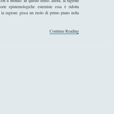
 con il mondo. In questo senso, allora, la ragione
orie epistemologiche esterniste essa è ridotta
a la ragione gioca un ruolo di primo piano nella
Continue Reading
1
1
.
L
a
r
a
g
i
o
n
e
e
i