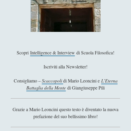
Filosofia
(799)
►
Saggi
(72)
►
Scienza
(84)
►
Storia
(144)
►
Libri Recensiti
(441)
►
Scopri
Intelligence & Interview
di Scuola Filosofica!
Random
(28)
►
Iscriviti alla Newsletter!
Ironia
(7)
►
Consigliamo –
Scaccopoli
di Mario Leoncini e
L’Eterna
Un Po’ Di Narrativa
(7)
►
Battaglia della Mente
di Giangiuseppe Pili
Attualità
(12)
►
Azione Filosofica
(4)
►
Grazie a Mario Leoncini questo testo è diventato la nuova
Cinema e Serie
(15)
►
prefazione del suo bellissimo libro!
Collana di Scuola Filosofica
(13)
►