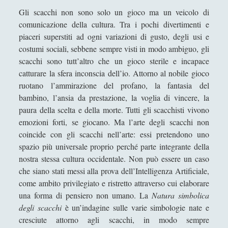
Didattica
(7)
►
Gli scacchi non sono solo un gioco ma un veicolo di
comunicazione della cultura. Tra i pochi divertimenti e
Economia
(9)
►
piaceri superstiti ad ogni variazioni di gusto, degli usi e
costumi sociali, sebbene sempre visti in modo ambiguo, gli
Filologia
(4)
►
scacchi sono tutt’altro che un gioco sterile e incapace
Geopolitica
(11)
►
catturare la sfera inconscia dell’io. Attorno al nobile gioco
ruotano l’ammirazione del profano, la fantasia del
I percorsi di SF2.0
(7)
►
bambino, l’ansia da prestazione, la voglia di vincere, la
In edicola
(1)
►
paura della scelta e della morte. Tutti gli scacchisti vivono
emozioni forti, se giocano. Ma l’arte degli scacchi non
Interviste
(70)
►
coincide con gli scacchi nell’arte: essi pretendono uno
spazio più universale proprio perché parte integrante della
Itinerari
(14)
►
nostra stessa cultura occidentale. Non può essere un caso
Musica
(14)
►
che siano stati messi alla prova dell’Intelligenza Artificiale,
come ambito privilegiato e ristretto attraverso cui elaborare
Scacchi
(42)
►
una forma di pensiero non umano. La
Natura simbolica
Scoutismo
(1)
►
degli scacchi
è un’indagine sulle varie simbologie nate e
cresciute attorno agli scacchi, in modo sempre
Segnalazioni
(223)
►