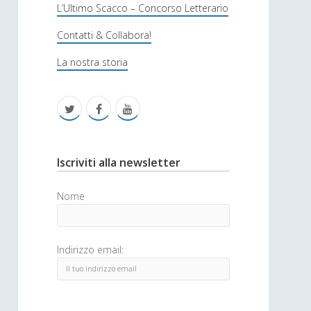
s
L’Ultimo Scacco – Concorso Letterario
o
Contatti & Collabora!
f
La nostra storia
i
c
t
f
y
a
w
a
o
i
c
u
S
Iscriviti alla newsletter
t
e
t
i
Nome
t
b
u
d
e
o
b
e
Indirizzo email:
r
o
e
b
k
a