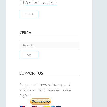
r
Accetto le condizioni
CERCA
S
e
a
r
c
h
SUPPORT US
Se apprezzi il nostro lavoro, puoi
effettuare una donazione tramite
PayPal!