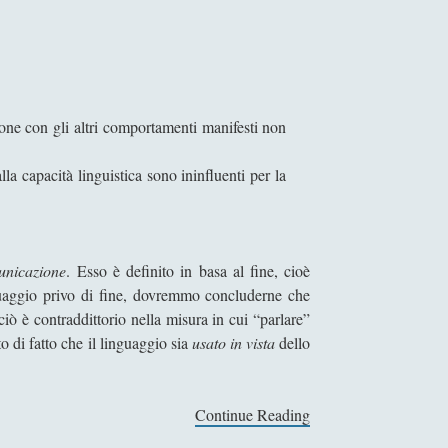
azione con gli altri comportamenti manifesti non
a capacità linguistica sono ininfluenti per la
unicazione
. Esso è definito in basa al fine, cioè
nguaggio privo di fine, dovremmo concluderne che
iò è contraddittorio nella misura in cui “parlare”
o di fatto che il linguaggio sia
usato in vista
dello
Continue Reading
G
r