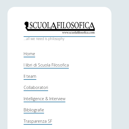
S
c
...all we need is philosophy
u
Home
o
I libri di Scuola Filosofica
l
Il team
a
f
Collaboratori
i
Intelligence & Interview
l
Bibliografie
o
Trasparenza SF