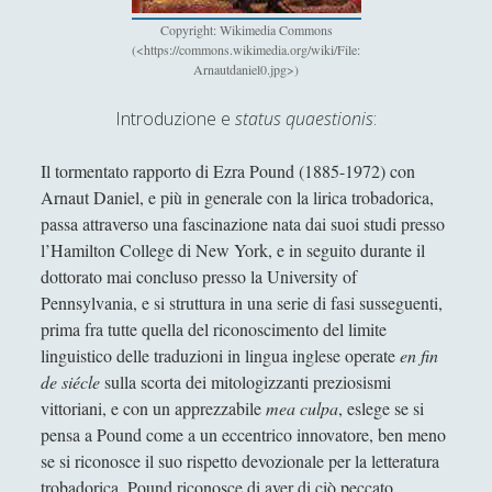
Antologia
(4)
►
Copyright: Wikimedia Commons
Filosofia
(799)
(<https://commons.wikimedia.org/wiki/File:
►
Arnautdaniel0.jpg>)
Saggi
(72)
►
Introduzione e
status quaestionis
:
Scienza
(84)
►
Il tormentato rapporto di Ezra Pound (1885-1972) con
Storia
(144)
►
Arnaut Daniel, e più in generale con la lirica trobadorica,
Libri Recensiti
(441)
►
passa attraverso una fascinazione nata dai suoi studi presso
l’Hamilton College di New York, e in seguito durante il
Random
(28)
►
dottorato mai concluso presso la University of
Ironia
(7)
Pennsylvania, e si struttura in una serie di fasi susseguenti,
►
prima fra tutte quella del riconoscimento del limite
Un Po’ Di Narrativa
(7)
►
linguistico delle traduzioni in lingua inglese operate
en fin
de siécle
sulla scorta dei mitologizzanti preziosismi
Attualità
(12)
►
vittoriani, e con un apprezzabile
mea culpa
, eslege se si
Azione Filosofica
(4)
►
pensa a Pound come a un eccentrico innovatore, ben meno
se si riconosce il suo rispetto devozionale per la letteratura
Cinema e Serie
(15)
►
trobadorica, Pound riconosce di aver di ciò peccato