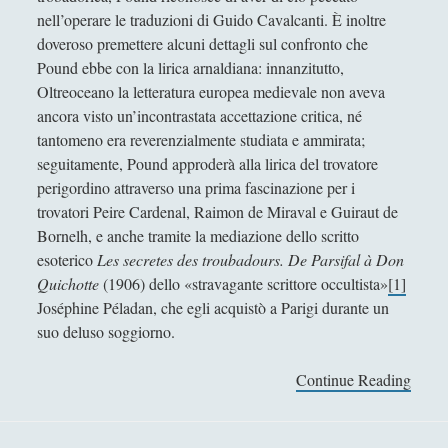
Collana di Scuola Filosofica
(13)
►
nell’operare le traduzioni di Guido Cavalcanti. È inoltre
doveroso premettere alcuni dettagli sul confronto che
Didattica
(7)
►
Pound ebbe con la lirica arnaldiana: innanzitutto,
Oltreoceano la letteratura europea medievale non aveva
Economia
(9)
►
ancora visto un’incontrastata accettazione critica, né
Filologia
(4)
►
tantomeno era reverenzialmente studiata e ammirata;
seguitamente, Pound approderà alla lirica del trovatore
Geopolitica
(11)
►
perigordino attraverso una prima fascinazione per i
I percorsi di SF2.0
(7)
►
trovatori Peire Cardenal, Raimon de Miraval e Guiraut de
Bornelh, e anche tramite la mediazione dello scritto
In edicola
(1)
►
esoterico
Les secretes des troubadours. De Parsifal à Don
Interviste
(70)
Quichotte
(1906) dello «stravagante scrittore occultista»
[1]
►
Joséphine Péladan, che egli acquistò a Parigi durante un
Itinerari
(14)
►
suo deluso soggiorno.
Musica
(14)
►
Continue Reading
F
Scacchi
(42)
►
i
l
Scoutismo
(1)
►