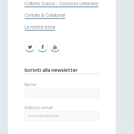
s
L’Ultimo Scacco – Concorso Letterario
o
Contatti & Collabora!
f
La nostra storia
i
c
t
f
y
a
w
a
o
i
c
u
S
Iscriviti alla newsletter
t
e
t
i
Nome
t
b
u
d
e
o
b
e
Indirizzo email:
r
o
e
b
k
a