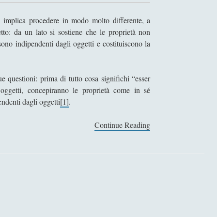
, implica procedere in modo molto differente, a
to: da un lato si sostiene che le proprietà non
sono indipendenti dagli oggetti e costituiscono la
e questioni: prima di tutto cosa significhi “esser
oggetti, concepiranno le proprietà come in sé
pendenti dagli oggetti
[1]
.
Continue Reading
L
a
c
o
n
o
s
c