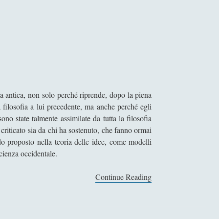
ia antica, non solo perché riprende, dopo la piena
la filosofia a lui precedente, ma anche perché egli
ono state talmente assimilate da tutta la filosofia
 criticato sia da chi ha sostenuto, che fanno ormai
ondo proposto nella teoria delle idee, come modelli
scienza occidentale.
Continue Reading
P
l
a
t