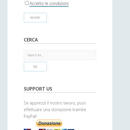
r
Accetto le condizioni
CERCA
S
e
a
r
c
h
SUPPORT US
Se apprezzi il nostro lavoro, puoi
effettuare una donazione tramite
PayPal!