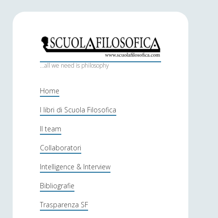
S
c
...all we need is philosophy
u
Home
o
I libri di Scuola Filosofica
l
Il team
a
f
Collaboratori
i
Intelligence & Interview
l
Bibliografie
o
Trasparenza SF