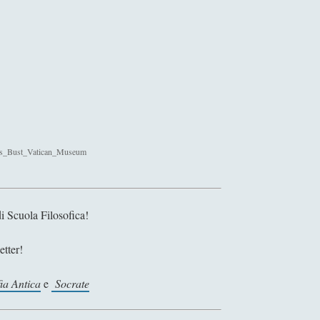
o
n
e
oras_Bust_Vatican_Museum
i Scuola Filosofica!
etter!
fia Antica
e
Socrate