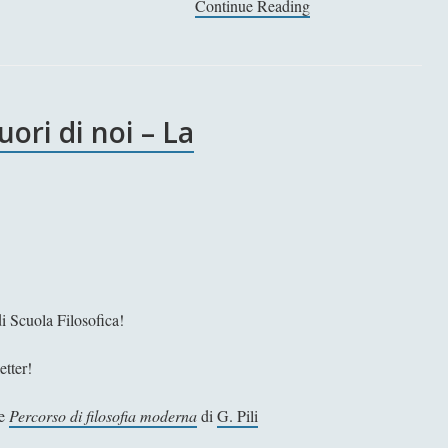
Continue Reading
P
i
t
a
g
uori di noi – La
o
r
a
–
V
i
t
a
e
i Scuola Filosofica!
o
p
etter!
e
r
e
Percorso di filosofia moderna
di
G. Pili
e