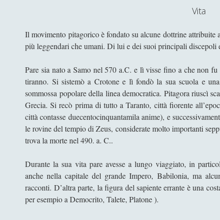
Vita
Il movimento pitagorico è fondato su alcune dottrine attribuite
più leggendari che umani. Di lui e dei suoi principali discepoli 
Pare sia nato a Samo nel 570 a.C. e lì visse fino a che non fu c
tiranno. Si sistemò a Crotone e lì fondò la sua scuola e una 
sommossa popolare della linea democratica. Pitagora riuscì sc
Grecia. Si recò prima di tutto a Taranto, città fiorente all’e
città contasse duecentocinquantamila anime), e successivamente
le rovine del tempio di Zeus, considerate molto importanti sep
trova la morte nel 490. a. C..
Durante la sua vita pare avesse a lungo viaggiato, in particol
anche nella capitale del grande Impero, Babilonia, ma alcuni
racconti. D’altra parte, la figura del sapiente errante è una cost
per esempio a Democrito, Talete, Platone ).